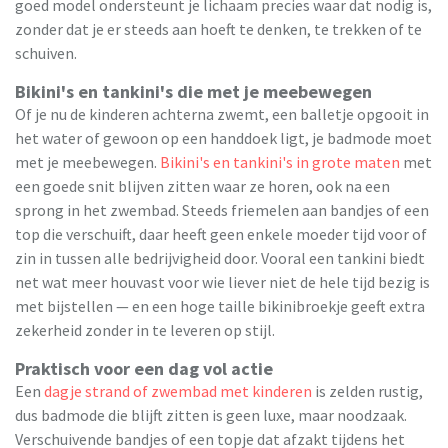
goed model ondersteunt je lichaam precies waar dat nodig is,
zonder dat je er steeds aan hoeft te denken, te trekken of te
schuiven.
Bikini's en tankini's die met je meebewegen
Of je nu de kinderen achterna zwemt, een balletje opgooit in
het water of gewoon op een handdoek ligt, je badmode moet
met je meebewegen.
Bikini's en tankini's in grote maten
met
een goede snit blijven zitten waar ze horen, ook na een
sprong in het zwembad. Steeds friemelen aan bandjes of een
top die verschuift, daar heeft geen enkele moeder tijd voor of
zin in tussen alle bedrijvigheid door. Vooral een tankini biedt
net wat meer houvast voor wie liever niet de hele tijd bezig is
met bijstellen — en een hoge taille bikinibroekje geeft extra
zekerheid zonder in te leveren op stijl.
Praktisch voor een dag vol actie
Een
dagje strand of zwembad met kinderen
is zelden rustig,
dus badmode die blijft zitten is geen luxe, maar noodzaak.
Verschuivende bandjes of een topje dat afzakt tijdens het