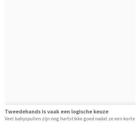
Tweedehands is vaak een logische keuze
Veel babyspullen zijn nog hartstikke goed nadat ze een korte
tijd zijn gebruikt. Dan is het eigenlijk
zonde
om alles nieuw
te kopen. Denk aan kleding, meubels, een kinderwagen of