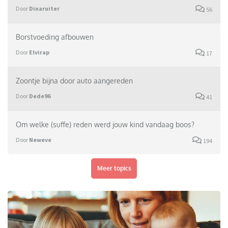
Door
Dinaruiter
56
Borstvoeding afbouwen
Door
Elvirap
17
Zoontje bijna door auto aangereden
Door
Dede96
41
Om welke (suffe) reden werd jouw kind vandaag boos?
Door
Neweve
194
Meer topics