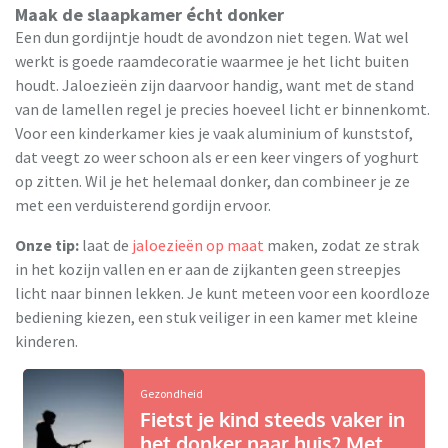
Maak de slaapkamer écht donker
Een dun gordijntje houdt de avondzon niet tegen. Wat wel
werkt is goede raamdecoratie waarmee je het licht buiten
houdt. Jaloezieën zijn daarvoor handig, want met de stand
van de lamellen regel je precies hoeveel licht er binnenkomt.
Voor een kinderkamer kies je vaak aluminium of kunststof,
dat veegt zo weer schoon als er een keer vingers of yoghurt
op zitten. Wil je het helemaal donker, dan combineer je ze
met een verduisterend gordijn ervoor.
Onze tip:
laat de
jaloezieën op maat
maken, zodat ze strak
in het kozijn vallen en er aan de zijkanten geen streepjes
licht naar binnen lekken. Je kunt meteen voor een koordloze
bediening kiezen, een stuk veiliger in een kamer met kleine
kinderen.
Gezondheid
Fietst je kind steeds vaker in
het donker naar huis? Met