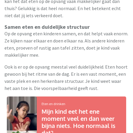
kan het dat eten op de opvang vaak makkelijker gaat dan
thuis? Gelukkig is dat heel normaal. En het betekent echt
niet dat jij iets verkeerd doet.
Samen eten en duidelijke structuur
Op de opvang eten kinderen samen, en dat helpt vaak enorm.
Ze kijken naar elkaar en doen elkaar na. Als andere kinderen
eten, proeven of rustig aan tafel zitten, doet je kind vaak
makkelijker mee.
Ook is er op de opvang meestal veel duidelijkheid. Eten hoort
gewoon bij het ritme van de dag. Er is een vast moment, een
vaste plek en een herkenbare structuur. Je kind weet waar
het aan toe is. Die voorspelbaarheid geeft rust.
Eten en drinken
Mijn kind eet het ene
moment veel en dan weer
bijna niets. Hoe normaal is
dat?