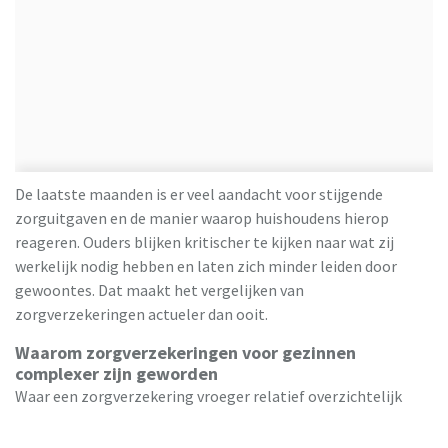
De laatste maanden is er veel aandacht voor stijgende
zorguitgaven en de manier waarop huishoudens hierop
reageren. Ouders blijken kritischer te kijken naar wat zij
werkelijk nodig hebben en laten zich minder leiden door
gewoontes. Dat maakt het vergelijken van
zorgverzekeringen actueler dan ooit.
Waarom zorgverzekeringen voor gezinnen
complexer zijn geworden
Waar een zorgverzekering vroeger relatief overzichtelijk
was, is het aanbod tegenwoordig uitgebreid en soms
verwarrend. Naast de basisverzekering bestaan er talloze