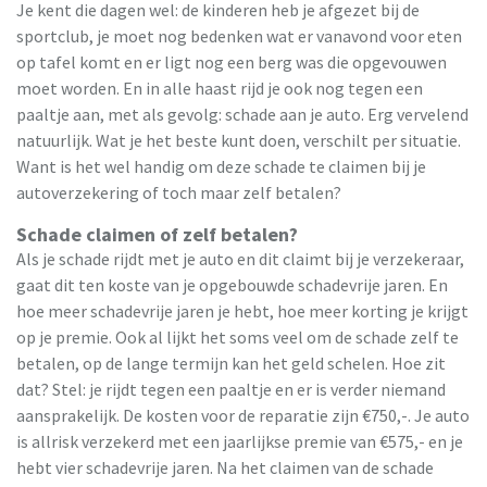
Je kent die dagen wel: de kinderen heb je afgezet bij de
sportclub, je moet nog bedenken wat er vanavond voor eten
op tafel komt en er ligt nog een berg was die opgevouwen
moet worden. En in alle haast rijd je ook nog tegen een
paaltje aan, met als gevolg: schade aan je auto. Erg vervelend
natuurlijk. Wat je het beste kunt doen, verschilt per situatie.
Want is het wel handig om deze schade te claimen bij je
autoverzekering of toch maar zelf betalen?
Schade claimen of zelf betalen?
Als je schade rijdt met je auto en dit claimt bij je verzekeraar,
gaat dit ten koste van je opgebouwde schadevrije jaren. En
hoe meer schadevrije jaren je hebt, hoe meer korting je krijgt
op je premie. Ook al lijkt het soms veel om de schade zelf te
betalen, op de lange termijn kan het geld schelen. Hoe zit
dat? Stel: je rijdt tegen een paaltje en er is verder niemand
aansprakelijk. De kosten voor de reparatie zijn €750,-. Je auto
is allrisk verzekerd met een jaarlijkse premie van €575,- en je
hebt vier schadevrije jaren. Na het claimen van de schade