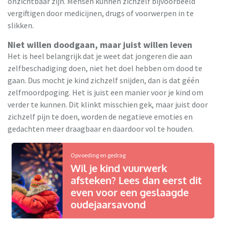
onzichtbaar zijn. Mensen kunnen zichzelf bijvoorbeeld
vergiftigen door medicijnen, drugs of voorwerpen in te
slikken.
Niet willen doodgaan, maar juist willen leven
Het is heel belangrijk dat je weet dat jongeren die aan
zelfbeschadiging doen, niet het doel hebben om dood te
gaan. Dus mocht je kind zichzelf snijden, dan is dat géén
zelfmoordpoging. Het is juist een manier voor je kind om
verder te kunnen. Dit klinkt misschien gek, maar juist door
zichzelf pijn te doen, worden de negatieve emoties en
gedachten meer draagbaar en daardoor vol te houden.
Opvoeding en gedrag
Wil je kind vuurwerk
afsteken? Lees dan eerst dit
even voor een geslaagde
oudejaarsavond