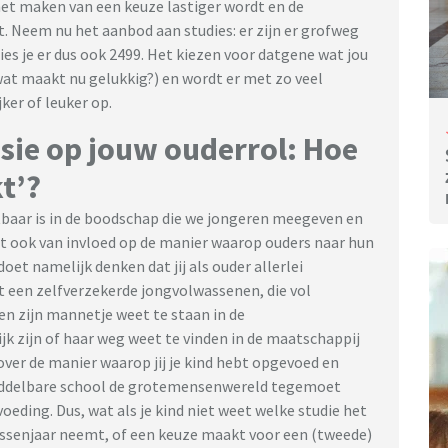
et maken van een keuze lastiger wordt en de
t. Neem nu het aanbod aan studies: er zijn er grofweg
lies je er dus ook 2499. Het kiezen voor datgene wat jou
wat maakt nu gelukkig?) en wordt er met zo veel
ker of leuker op.
sie op jouw ouderrol: Hoe
kt’?
baar is in de boodschap die we jongeren meegeven en
het ook van invloed op de manier waarop ouders naar hun
et namelijk denken dat jij als ouder allerlei
 een zelfverzekerde jongvolwassenen, die vol
n zijn mannetje weet te staan in de
k zijn of haar weg weet te vinden in de maatschappij
over de manier waarop jij je kind hebt opgevoed en
middelbare school de grotemensenwereld tegemoet
pvoeding. Dus, wat als je kind niet weet welke studie het
tussenjaar neemt, of een keuze maakt voor een (tweede)