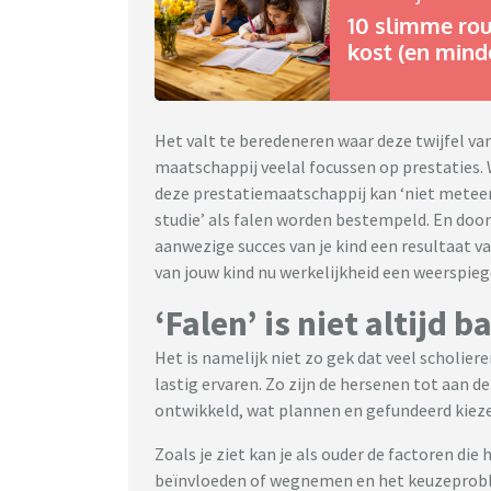
10 slimme rou
kost (en minde
Het valt te beredeneren waar deze twijfel va
maatschappij veelal focussen op prestaties. 
deze prestatiemaatschappij kan ‘niet meteen
studie’ als falen worden bestempeld. En door 
aanwezige succes van je kind een resultaat v
van jouw kind nu werkelijkheid een weerspie
‘Falen’ is niet altijd b
Het is namelijk niet zo gek dat veel scholier
lastig ervaren. Zo zijn de hersenen tot aan de 
ontwikkeld, wat plannen en gefundeerd kieze
Zoals je ziet kan je als ouder de factoren die
beïnvloeden of wegnemen en het keuzeproble