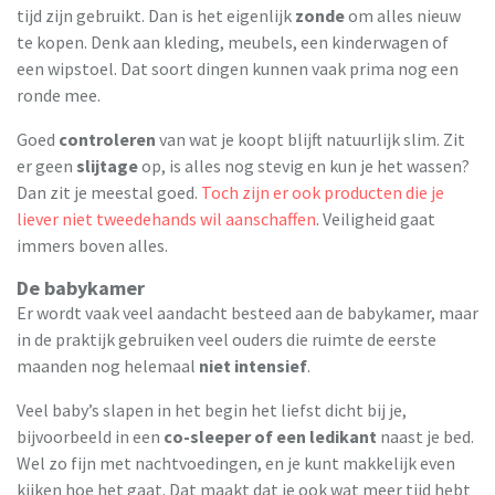
tijd zijn gebruikt. Dan is het eigenlijk
zonde
om alles nieuw
te kopen. Denk aan kleding, meubels, een kinderwagen of
een wipstoel. Dat soort dingen kunnen vaak prima nog een
ronde mee.
Goed
controleren
van wat je koopt blijft natuurlijk slim. Zit
er geen
slijtage
op, is alles nog stevig en kun je het wassen?
Dan zit je meestal goed.
Toch zijn er ook producten die je
liever niet tweedehands wil aanschaffen
. Veiligheid gaat
immers boven alles.
De babykamer
Er wordt vaak veel aandacht besteed aan de babykamer, maar
in de praktijk gebruiken veel ouders die ruimte de eerste
maanden nog helemaal
niet intensief
.
Veel baby’s slapen in het begin het liefst dicht bij je,
bijvoorbeeld in een
co-sleeper of een ledikant
naast je bed.
Wel zo fijn met nachtvoedingen, en je kunt makkelijk even
kijken hoe het gaat. Dat maakt dat je ook wat meer tijd hebt