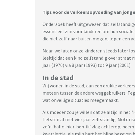
Tips voor de verkeersopvoeding van jonge
Onderzoek heeft uitgewezen dat zelfstandige
essentieel zijn voor kinderen om hun social
die niet zelf naar buiten mogen, lopen een a
Maar: we laten onze kinderen steeds later l
leeftijd dat een kind zelfstandig over straat
jaar (1970) via 8 jaar (1993) tot 9 jaar (2001).
In de stad
Wij wonen in de stad, aan een drukke verkeers
meteen tussen de andere weggebruikers. Tegen
wat onveilige situaties meegemaakt.
Als moeder zou je willen dat ze altijd in het 
fietsten al met vier jaar zelfstandig. Motori
zo'n 'hallo-hier-ben-ik' vlag achterop, neem 
kwartiertje, als mijn hart het bijna begeven 