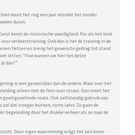
sschien duurt het nog een jaar voordat het zonder
 weken duren.
 Eerst komt de motorische vaardigheid. Pas als het kind
 voor verkeerstraining. Ook dan is het de training in de
d samen fietsen en breng het gewenste gedrag tot stand
oet letten: "Hoe kunnen we hier het beste
 je dan?"
geving is veel gevaarlijker dan de andere. Maar over het
leiding alleen met de fiets over straat. Dan moet het
n goed geoefende route. Ook zelfstandig gebruik van
 zal dat vroeger kunnen, soms later. Zo gaan de
r begeleiding door het drukke verkeer als ze naar de
inzicht. Door eigen waarneming krijgt het een beter