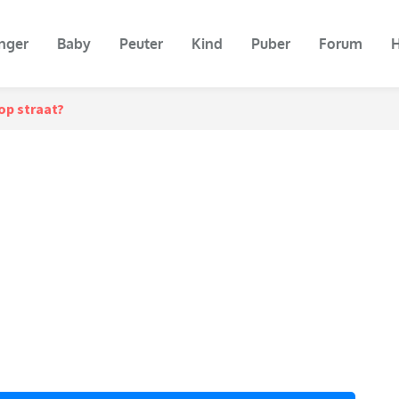
nger
Baby
Peuter
Kind
Puber
Forum
H
 op straat?