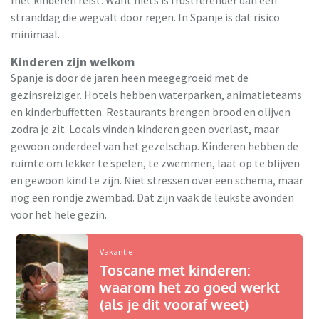
met kinderen reist. Want niets is frustrerender dan een
stranddag die wegvalt door regen. In Spanje is dat risico
minimaal.
Kinderen zijn welkom
Spanje is door de jaren heen meegegroeid met de
gezinsreiziger. Hotels hebben waterparken, animatieteams
en kinderbuffetten. Restaurants brengen brood en olijven
zodra je zit. Locals vinden kinderen geen overlast, maar
gewoon onderdeel van het gezelschap. Kinderen hebben de
ruimte om lekker te spelen, te zwemmen, laat op te blijven
en gewoon kind te zijn. Niet stressen over een schema, maar
nog een rondje zwembad. Dat zijn vaak de leukste avonden
voor het hele gezin.
Vakantie
Toscane met kinderen:
waarom het zo goed werkt
(als je dit vooraf weet)