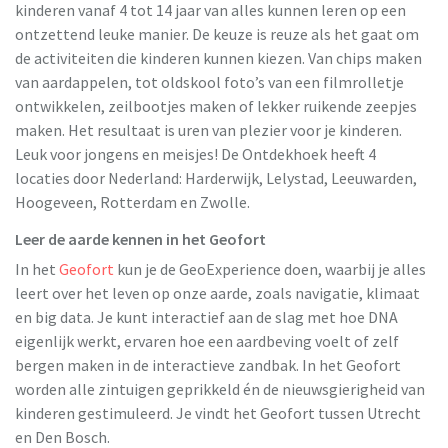
kinderen vanaf 4 tot 14 jaar van alles kunnen leren op een
ontzettend leuke manier. De keuze is reuze als het gaat om
de activiteiten die kinderen kunnen kiezen. Van chips maken
van aardappelen, tot oldskool foto’s van een filmrolletje
ontwikkelen, zeilbootjes maken of lekker ruikende zeepjes
maken. Het resultaat is uren van plezier voor je kinderen.
Leuk voor jongens en meisjes! De Ontdekhoek heeft 4
locaties door Nederland: Harderwijk, Lelystad, Leeuwarden,
Hoogeveen, Rotterdam en Zwolle.
Leer de aarde kennen in het Geofort
In het
Geofort
kun je de GeoExperience doen, waarbij je alles
leert over het leven op onze aarde, zoals navigatie, klimaat
en big data. Je kunt interactief aan de slag met hoe DNA
eigenlijk werkt, ervaren hoe een aardbeving voelt of zelf
bergen maken in de interactieve zandbak. In het Geofort
worden alle zintuigen geprikkeld én de nieuwsgierigheid van
kinderen gestimuleerd. Je vindt het Geofort tussen Utrecht
en Den Bosch.