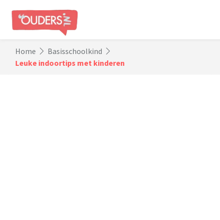
Home
Basisschoolkind
Leuke indoortips met kinderen