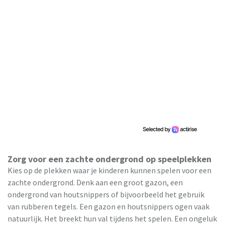
Zorg voor een zachte ondergrond op speelplekken
Kies op de plekken waar je kinderen kunnen spelen voor een
zachte ondergrond. Denk aan een groot gazon, een
ondergrond van houtsnippers of bijvoorbeeld het gebruik
van rubberen tegels. Een gazon en houtsnippers ogen vaak
natuurlijk. Het breekt hun val tijdens het spelen. Een ongeluk