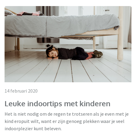
14 februari 2020
Leuke indoortips met kinderen
Het is niet nodig om de regen te trotseren als je even met je
kind eropuit wilt, want er zijn genoeg plekken waar je veel
indoorplezier kunt beleven.