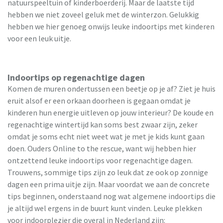
natuurspeeltuin of kinderboerderij. Maar de laatste tijd
hebben we niet zoveel geluk met de winterzon. Gelukkig
hebben we hier genoeg onwijs leuke indoortips met kinderen
voor een leuk uitje.
Indoortips op regenachtige dagen
Komen de muren ondertussen een beetje op je af? Ziet je huis
eruit alsof er een orkaan doorheen is gegaan omdat je
kinderen hun energie uitleven op jouw interieur? De koude en
regenachtige wintertijd kan soms best zwaar zijn, zeker
omdat je soms echt niet weet wat je met je kids kunt gaan
doen. Ouders Online to the rescue, want wij hebben hier
ontzettend leuke indoortips voor regenachtige dagen.
Trouwens, sommige tips zijn zo leuk dat ze ook op zonnige
dagen een prima uitje zijn. Maar voordat we aan de concrete
tips beginnen, onderstaand nog wat algemene indoortips die
je altijd wel ergens in de buurt kunt vinden. Leuke plekken
voor indoorplezier die overal in Nederland zijn: