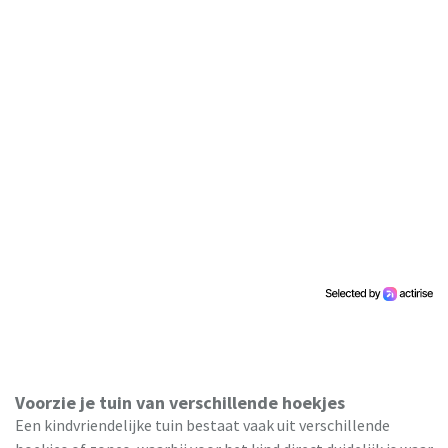
Voorzie je tuin van verschillende hoekjes
Een kindvriendelijke tuin bestaat vaak uit verschillende