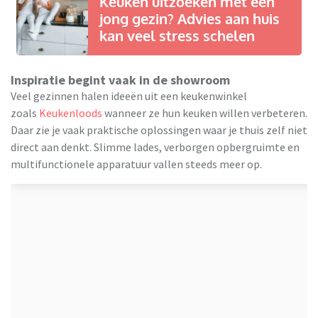
Keuken uitzoeken met een
jong gezin? Advies aan huis
kan veel stress schelen
Inspiratie begint vaak in de showroom
Veel gezinnen halen ideeën uit een keukenwinkel
zoals
Keukenloods
wanneer ze hun keuken willen verbeteren.
Daar zie je vaak praktische oplossingen waar je thuis zelf niet
direct aan denkt. Slimme lades, verborgen opbergruimte en
multifunctionele apparatuur vallen steeds meer op.