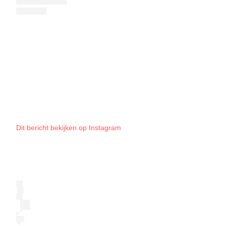
Dit bericht bekijken op Instagram