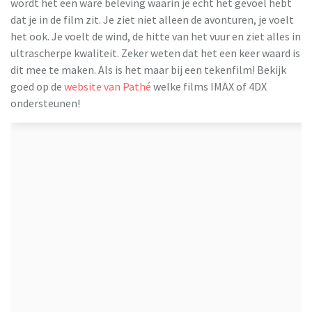
wordt het een ware beleving waarin je echt het gevoel hebt
dat je in de film zit. Je ziet niet alleen de avonturen, je voelt
het ook. Je voelt de wind, de hitte van het vuur en ziet alles in
ultrascherpe kwaliteit. Zeker weten dat het een keer waard is
dit mee te maken. Als is het maar bij een tekenfilm! Bekijk
goed op de
website van Pathé
welke films IMAX of 4DX
ondersteunen!