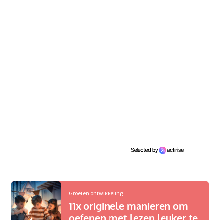
Groei en ontwikkeling
11x originele manieren om
oefenen met lezen leuker te