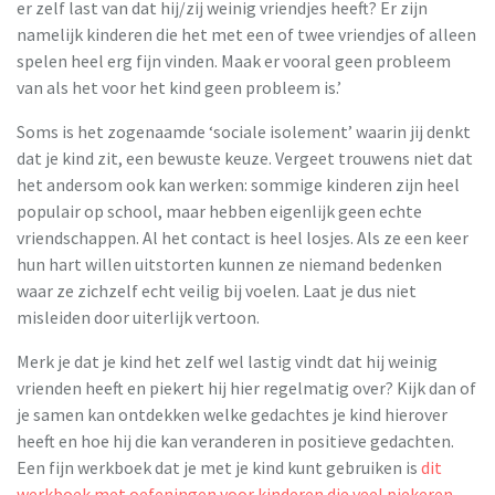
er zelf last van dat hij/zij weinig vriendjes heeft? Er zijn
namelijk kinderen die het met een of twee vriendjes of alleen
spelen heel erg fijn vinden. Maak er vooral geen probleem
van als het voor het kind geen probleem is.’
Soms is het zogenaamde ‘sociale isolement’ waarin jij denkt
dat je kind zit, een bewuste keuze. Vergeet trouwens niet dat
het andersom ook kan werken: sommige kinderen zijn heel
populair op school, maar hebben eigenlijk geen echte
vriendschappen. Al het contact is heel losjes. Als ze een keer
hun hart willen uitstorten kunnen ze niemand bedenken
waar ze zichzelf echt veilig bij voelen. Laat je dus niet
misleiden door uiterlijk vertoon.
Merk je dat je kind het zelf wel lastig vindt dat hij weinig
vrienden heeft en piekert hij hier regelmatig over? Kijk dan of
je samen kan ontdekken welke gedachtes je kind hierover
heeft en hoe hij die kan veranderen in positieve gedachten.
Een fijn werkboek dat je met je kind kunt gebruiken is
dit
werkboek met oefeningen voor kinderen die veel piekeren
.