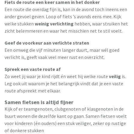
Fiets de route een keer samen in het donker
Een route die overdag fijn is, kan in de avond toch ineens een
ander gevoel geven. Loop of fiets ’s avonds eens mee. Kijk
welke stukken
weinig verlichting
hebben, waar struiken het
zicht belemmeren en waar het misschien net te stil voelt.
Geef de voorkeur aan verlichte straten
Een omweg die vijf minuten langer duurt, maar wél goed
verlicht is, geeft vaak veel meer rust en overzicht.
Spreek een vaste route af
Zo weet jij waar je kind rijdt én weet hij welke route
veilig
is.
Leg ook uit waarom je het belangrijk vindt dat je een vaste
route afspreekt met elkaar.
Samen fietsen is altijd fijner
Kijk of er teamgenoten, clubgenoten of klasgenoten in de
buurt wonen die dezelfde kant op gaan. Samen fietsen voelt
voor kinderen (én ouders) een stuk veiliger, zeker op rustige
of donkere stukken