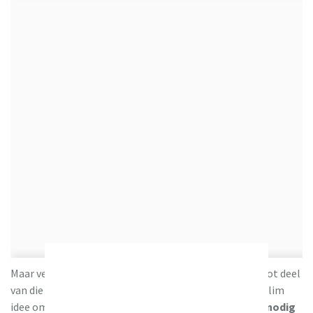
Milieu Centraal
Maar veel ouders komen er later achter dat ze een groot deel
van die spullen
nauwelijks gebruiken
. Het is dus een slim
idee om jezelf de vraag te stellen:
wat heb je nu echt nodig