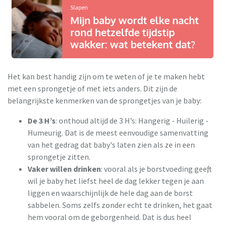
Slapen
Mijn baby wordt elke nacht
rond hetzelfde tijdstip
wakker: wat betekent dat?
Het kan best handig zijn om te weten of je te maken hebt
met een sprongetje of met iets anders.
Dit zijn de
belangrijkste kenmerken van de sprongetjes van je baby:
De 3 H’s
: onthoud altijd de 3 H’s: Hangerig - Huilerig -
Humeurig. Dat is de meest eenvoudige samenvatting
van het gedrag dat baby's laten zien als ze in een
sprongetje zitten.
Vaker willen drinken
: vooral als je borstvoeding geeft,
wil je baby het liefst heel de dag lekker tegen je aan
liggen en waarschijnlijk de hele dag aan de borst
sabbelen. Soms zelfs zonder echt te drinken, het gaat
hem vooral om de geborgenheid. Dat is dus heel