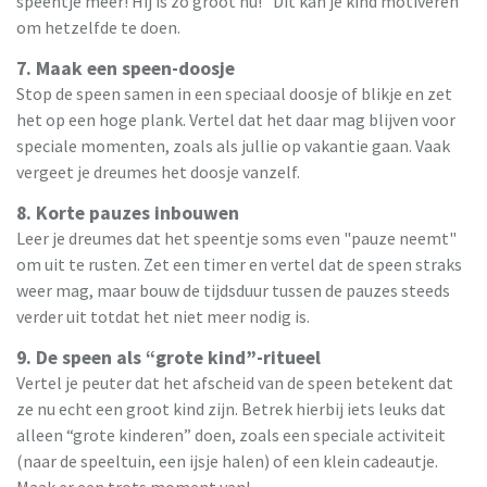
speentje meer! Hij is zo groot nu!" Dit kan je kind motiveren
om hetzelfde te doen.
7. Maak een speen-doosje
Stop de speen samen in een speciaal doosje of blikje en zet
het op een hoge plank. Vertel dat het daar mag blijven voor
speciale momenten, zoals als jullie op vakantie gaan. Vaak
vergeet je dreumes het doosje vanzelf.
8. Korte pauzes inbouwen
Leer je dreumes dat het speentje soms even "pauze neemt"
om uit te rusten. Zet een timer en vertel dat de speen straks
weer mag, maar bouw de tijdsduur tussen de pauzes steeds
verder uit totdat het niet meer nodig is.
9. De speen als “grote kind”-ritueel
Vertel je peuter dat het afscheid van de speen betekent dat
ze nu echt een groot kind zijn. Betrek hierbij iets leuks dat
alleen “grote kinderen” doen, zoals een speciale activiteit
(naar de speeltuin, een ijsje halen) of een klein cadeautje.
Maak er een trots moment van!