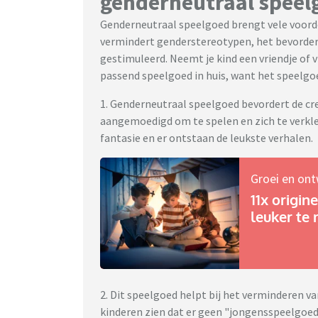
genderneutraal speelg
Genderneutraal speelgoed brengt vele voorde
vermindert genderstereotypen, het bevordert
gestimuleerd. Neemt je kind een vriendje of 
passend speelgoed in huis, want het speelgoe
1. Genderneutraal speelgoed bevordert de cr
aangemoedigd om te spelen en zich te verkled
fantasie en er ontstaan de leukste verhalen.
Groei en ont
11x origi
leuker te
2. Dit speelgoed helpt bij het verminderen 
kinderen zien dat er geen "jongensspeelgoed