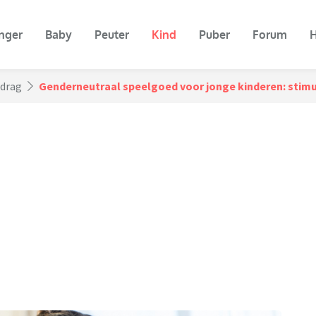
nger
Baby
Peuter
Kind
Puber
Forum
H
edrag
Genderneutraal speelgoed voor jonge kinderen: stimule