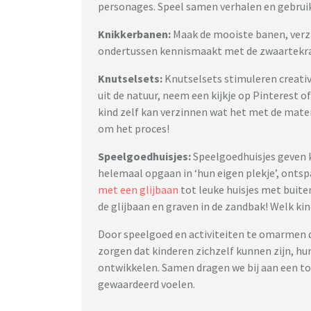
personages. Speel samen verhalen en gebruik
Knikkerbanen:
Maak de mooiste banen, verzin
ondertussen kennismaakt met de zwaartekr
Knutselsets:
Knutselsets stimuleren creativ
uit de natuur, neem een kijkje op Pinterest o
kind zelf kan verzinnen wat het met de mate
om het proces!
Speelgoedhuisjes:
Speelgoedhuisjes geven k
helemaal opgaan in ‘hun eigen plekje’, onts
met een glijbaan
tot leuke huisjes met buite
de glijbaan en graven in de zandbak! Welk ki
Door speelgoed en activiteiten te omarmen d
zorgen dat kinderen zichzelf kunnen zijn, h
ontwikkelen. Samen dragen we bij aan een t
gewaardeerd voelen.