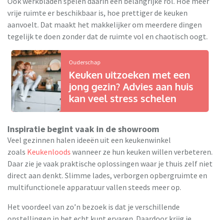
Ook werkbladen spelen daarin een belangrijke rol. Hoe meer
vrije ruimte er beschikbaar is, hoe prettiger de keuken
aanvoelt. Dat maakt het makkelijker om meerdere dingen
tegelijk te doen zonder dat de ruimte vol en chaotisch oogt.
Ouderschap
Keuken uitzoeken met een
jong gezin? Advies aan huis
kan veel stress schelen
Inspiratie begint vaak in de showroom
Veel gezinnen halen ideeën uit een keukenwinkel
zoals
Keukenloods
wanneer ze hun keuken willen verbeteren.
Daar zie je vaak praktische oplossingen waar je thuis zelf niet
direct aan denkt. Slimme lades, verborgen opbergruimte en
multifunctionele apparatuur vallen steeds meer op.
Het voordeel van zo’n bezoek is dat je verschillende
opstellingen in het echt kunt ervaren. Daardoor krijg je