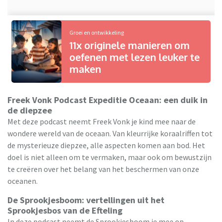
Groei en ontwikkeling
11x originele manieren om
oefenen met lezen leuker te
maken
Freek Vonk Podcast Expeditie Oceaan: een duik in
de diepzee
Met deze podcast neemt Freek Vonk je kind mee naar de
wondere wereld van de oceaan. Van kleurrijke koraalriffen tot
de mysterieuze diepzee, alle aspecten komen aan bod. Het
doel is niet alleen om te vermaken, maar ook om bewustzijn
te creëren over het belang van het beschermen van onze
oceanen.
De Sprookjesboom: vertellingen uit het
Sprookjesbos van de Efteling
In deze podcast neemt de Sprookjesboom je mee op