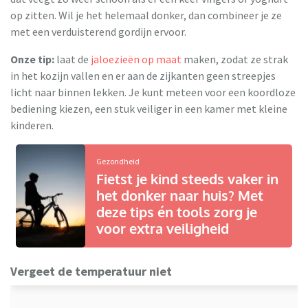
op zitten. Wil je het helemaal donker, dan combineer je ze
met een verduisterend gordijn ervoor.
Onze tip:
laat de
jaloezieën op maat
maken, zodat ze strak
in het kozijn vallen en er aan de zijkanten geen streepjes
licht naar binnen lekken. Je kunt meteen voor een koordloze
bediening kiezen, een stuk veiliger in een kamer met kleine
kinderen.
Gezondheid
Fietst je kind steeds vaker in
het donker naar huis? Met
deze tips én tools zorg je
voor extra veiligheid
Vergeet de temperatuur niet