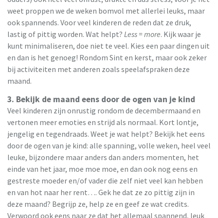
weet proppen we de weken bomvol met allerlei leuks, maar
ook spannends. Voor veel kinderen de reden dat ze druk,
lastig of pittig worden. Wat helpt?
Less = more
. Kijk waar je
kunt minimaliseren, doe niet te veel. Kies een paar dingen uit
en dan is het genoeg! Rondom Sint en kerst, maar ook zeker
bij activiteiten met anderen zoals speelafspraken deze
maand.
3. Bekijk de maand eens door de ogen van je kind
Veel kinderen zijn onrustig rondom de decembermaand en
vertonen meer emoties en strijd als normaal. Kort lontje,
jengelig en tegendraads. Weet je wat helpt? Bekijk het eens
door de ogen van je kind: alle spanning, volle weken, heel veel
leuke, bijzondere maar anders dan anders momenten, het
einde van het jaar, moe moe moe, en dan ook nog eens en
gestreste moeder en/of vader die zelf niet veel kan hebben
en van hot naar her rent…. Gek he dat ze zo pittig zijn in
deze maand? Begrijp ze, help ze en geef ze wat credits.
Verwoord ook eens naar ze dat het allemaal spannend, leuk