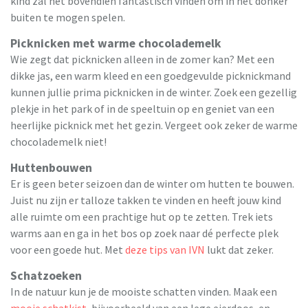
kind zal het bovendien fantastisch vinden om in het donker
buiten te mogen spelen.
Picknicken met warme chocolademelk
Wie zegt dat picknicken alleen in de zomer kan? Met een
dikke jas, een warm kleed en een goedgevulde picknickmand
kunnen jullie prima picknicken in de winter. Zoek een gezellig
plekje in het park of in de speeltuin op en geniet van een
heerlijke picknick met het gezin. Vergeet ook zeker de warme
chocolademelk niet!
Huttenbouwen
Er is geen beter seizoen dan de winter om hutten te bouwen.
Juist nu zijn er talloze takken te vinden en heeft jouw kind
alle ruimte om een prachtige hut op te zetten. Trek iets
warms aan en ga in het bos op zoek naar dé perfecte plek
voor een goede hut. Met
deze tips van IVN
lukt dat zeker.
Schatzoeken
In de natuur kun je de mooiste schatten vinden. Maak een
mooie schatkist
, bijvoorbeeld van een lege eierdoos, en