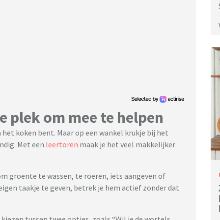
te plek om mee te helpen
an het koken bent. Maar op een wankel krukje bij het
andig. Met een
leertoren
maak je het veel makkelijker
m groente te wassen, te roeren, iets aangeven of
n eigen taakje te geven, betrek je hem actief zonder dat
nd kiezen tussen twee opties, zoals “Wil je de wortels