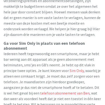
verzekeringspremies en abonnementsbetalingen, zijn
makkelijk te budgetteren omdat ze over het algemeen het
hele jaar door constant blijven. Hoewel mensen vaak denken
dat er geen manier is om vaste lasten te verlagen, kunnen de
meeste van deze kosten met een beetje moeite en
onderzoek worden verlaagd. We helpen je hier graag bij! Hier
zijn daarom drie manieren om je vaste lasten te verlagen.
Ga voor Sim Only in plaats van een telefoon
abonnement
Iedereen heeft tegenwoordig een smartphone, maar je hebt
bar weinig aan dit apparaat als je geen abonnement met
belminuten, sms’jes en GB’s neemt. Je hebt op dit vlak in
principe twee opties. Je kunt kiezen voor
Sim Only
, waarbij je
alleen een simkaart krijgt. Je moet dus zelf zorgen voor een
telefoon. Je maandlasten zijn hierdoor goedkoper,
aangezien je dus niet de smartphone hoeft af te betalen. Dit
is wel het geval bij een
telefoon abonnement van Ben
, wat
dan weer als voordeel heeft dat je niet een toestel in één keer
hoeft te betalen. Wil je besparen op je maandelijkse vaste