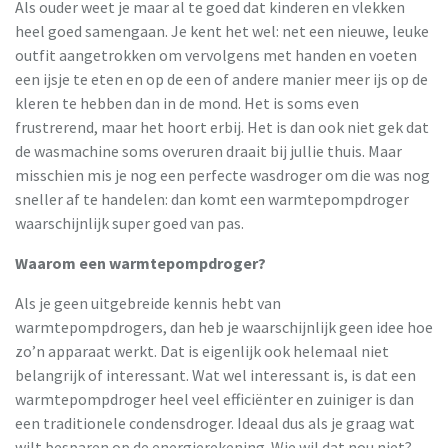
Als ouder weet je maar al te goed dat kinderen en vlekken
heel goed samengaan. Je kent het wel: net een nieuwe, leuke
outfit aangetrokken om vervolgens met handen en voeten
een ijsje te eten en op de een of andere manier meer ijs op de
kleren te hebben dan in de mond. Het is soms even
frustrerend, maar het hoort erbij. Het is dan ook niet gek dat
de wasmachine soms overuren draait bij jullie thuis. Maar
misschien mis je nog een perfecte wasdroger om die was nog
sneller af te handelen: dan komt een warmtepompdroger
waarschijnlijk super goed van pas.
Waarom een warmtepompdroger?
Als je geen uitgebreide kennis hebt van
warmtepompdrogers, dan heb je waarschijnlijk geen idee hoe
zo’n apparaat werkt. Dat is eigenlijk ook helemaal niet
belangrijk of interessant. Wat wel interessant is, is dat een
warmtepompdroger heel veel efficiënter en zuiniger is dan
een traditionele condensdroger. Ideaal dus als je graag wat
wilt besparen op de energierekening. Wie wil dat nou niet?