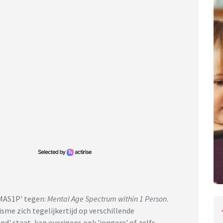
'MAS1P' tegen:
Mental Age Spectrum within 1 Person
.
me zich tegelijkertijd op verschillende
d' staat, kan overigens ook 'jongere' of zelfs