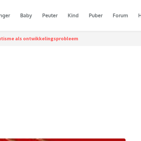
nger
Baby
Peuter
Kind
Puber
Forum
H
utisme als ontwikkelingsprobleem