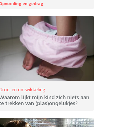
Opvoeding en gedrag
Groei en ontwikkeling
Waarom lijkt mijn kind zich niets aan
te trekken van (plas)ongelukjes?