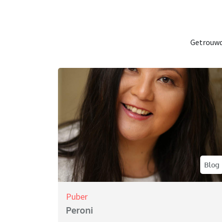
Getrouwd 
Blog
Puber
Peroni