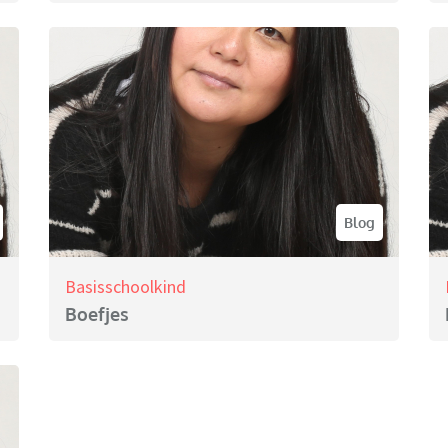
Blog
Basisschoolkind
Boefjes