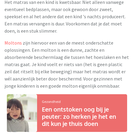
Het matras van een kind is kwetsbaar. Niet alleen vanwege
eventueel bedplassen, maar ook gewoon door zweet,
speeksel en al het andere dat een kind 's nachts produceert.
Een matras vervangen is duur. Voorkomen dat je dat moet
doen, is een stuk slimmer.
Moltons
zijn hiervoor een van de meest onderschatte
oplossingen. Een molton is een dunne, zachte en
absorberende beschermlaag die tussen het hoeslaken en het
matras gaat. Je kind voelt er niets van (het is geen plastic
zeil dat ritselt bij elke beweging) maar het matras wordt er
wél aanzienlijk beter door beschermd. Voor gezinnen met
jonge kinderen is een goede molton eigenlijk onmisbaar.
Gezondheid
Een ontstoken oog bij je
peuter: zo herken je het en
dit kun je thuis doen