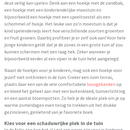
deze veilig kan spelen. Denk aan een hoekje met de zandbak,
een hoekje met een kindvriendelijke moestuin en
bijvoorbeeld een hoekje met een speeltoestel als een
schommel of huisje. Het leuke van zo’n moestuin is dat je
kind spelenderwijs leert hoe verschillende soorten groenten
en fruit groeien. Daarbij profiteer je er zelf ook van! Voor hele
jonge kinderen geldt dat je de zones in een grote tuin af zou
kunnen schermen met een laag hek. Zeker wanneer je
bijvoorbeeld eerder al een vijver in de tuin hebt aangelegd.
Naast de hoekjes voor je kinderen, mag ook een hoekje voor
jezelf niet ontbreken in de tuin. Creëer een ruim terras,
plaats daar een van de vele comfortabele
loungebanken
op
en kleed het geheel aan met een buitenkleed, tuinverlichting
en een aantal bloempotten. Zo heb je de ideale plek om je op
warme zomerdagen even terug te trekken uit het drukke
gezinsleven, genietend van je favoriete boek.
Kies voor een schaduwrijke plek in de tuin
In de felle zon kan het al snel erg warm zijn voor je kinderen.