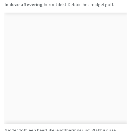
In deze aflevering
herontdekt Debbie het midgetgolf.
Midgetgolf, een heerlijke jeugdherinnering. Vlakbij onze