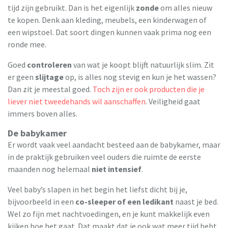
tijd zijn gebruikt. Dan is het eigenlijk
zonde
om alles nieuw
te kopen. Denk aan kleding, meubels, een kinderwagen of
een wipstoel. Dat soort dingen kunnen vaak prima nog een
ronde mee.
Goed
controleren
van wat je koopt blijft natuurlijk slim. Zit
er geen
slijtage
op, is alles nog stevig en kun je het wassen?
Dan zit je meestal goed.
Toch zijn er ook producten die je
liever niet tweedehands wil aanschaffen
. Veiligheid gaat
immers boven alles.
De babykamer
Er wordt vaak veel aandacht besteed aan de babykamer, maar
in de praktijk gebruiken veel ouders die ruimte de eerste
maanden nog helemaal
niet intensief
.
Veel baby’s slapen in het begin het liefst dicht bij je,
bijvoorbeeld in een
co-sleeper of een ledikant
naast je bed.
Wel zo fijn met nachtvoedingen, en je kunt makkelijk even
kijken hoe het gaat. Dat maakt dat je ook wat meer tijd hebt