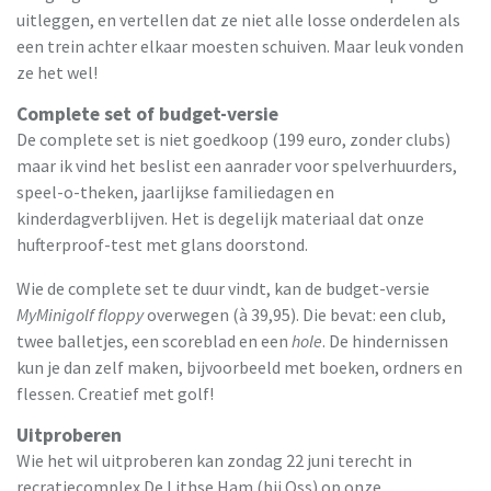
uitleggen, en vertellen dat ze niet alle losse onderdelen als
een trein achter elkaar moesten schuiven. Maar leuk vonden
ze het wel!
Complete set of budget-versie
De complete set is niet goedkoop (199 euro, zonder clubs)
maar ik vind het beslist een aanrader voor spelverhuurders,
speel-o-theken, jaarlijkse familiedagen en
kinderdagverblijven. Het is degelijk materiaal dat onze
hufterproof-test met glans doorstond.
Wie de complete set te duur vindt, kan de budget-versie
MyMinigolf floppy
overwegen (à 39,95). Die bevat: een club,
twee balletjes, een scoreblad en een
hole
. De hindernissen
kun je dan zelf maken, bijvoorbeeld met boeken, ordners en
flessen. Creatief met golf!
Uitproberen
Wie het wil uitproberen kan zondag 22 juni terecht in
recratiecomplex De Lithse Ham (bij Oss) op onze