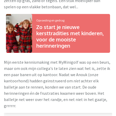
zetten op gras, zand of tegels. Een stuk moeilijker dan
spelen op een vlakke betonbaan, dat wel...
Opvoeding en gedrag
Zo start je nieuwe
kersttradities met kinderen,
voor de mooiste
herinneringen
Mijn eerste kennismaking met MyMinigolf was op een beurs,
maar om ook mijn collega's te laten zien wat het is, zette ik
een paar banen uit op kantoor. Nadat we Anouk (onze
kantoorhond) hadden geïnstrueerd om
niet
achter elk
balletje aan te rennen, konden we van start. De oude
herinneringen én de frustraties kwamen weer boven. Het
balletje net weer over het randje, en net niet in het gaatje,
grrrrrr.