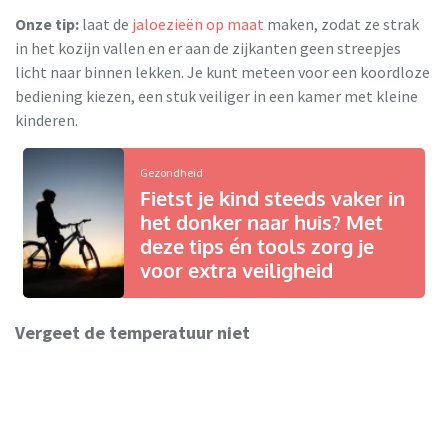
Onze tip:
laat de
jaloezieën op maat
maken, zodat ze strak
in het kozijn vallen en er aan de zijkanten geen streepjes
licht naar binnen lekken. Je kunt meteen voor een koordloze
bediening kiezen, een stuk veiliger in een kamer met kleine
kinderen.
Gezondheid
Fietst je kind steeds vaker in
het donker naar huis? Met
deze tips én tools zorg je
voor extra veiligheid
Vergeet de temperatuur niet