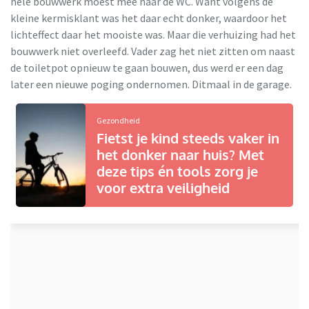
hele bouwwerk moest mee naar de WC. Want volgens de
kleine kermisklant was het daar echt donker, waardoor het
lichteffect daar het mooiste was. Maar die verhuizing had het
bouwwerk niet overleefd. Vader zag het niet zitten om naast
de toiletpot opnieuw te gaan bouwen, dus werd er een dag
later een nieuwe poging ondernomen. Ditmaal in de garage.
Gezondheid
Fietst je kind steeds vaker in
het donker naar huis? Met
deze tips én tools zorg je
voor extra veiligheid