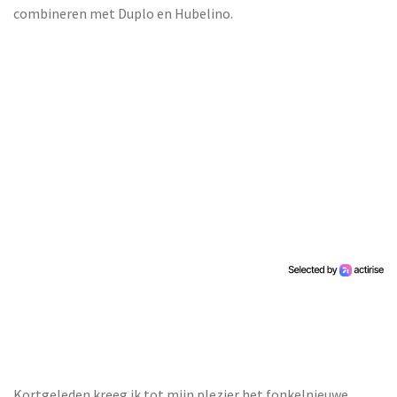
combineren met Duplo en Hubelino.
Kortgeleden kreeg ik tot mijn plezier het fonkelnieuwe