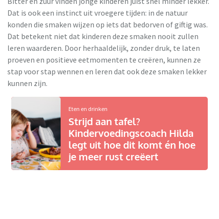
Bitter en zuur vinden jonge kinderen juist snel minder lekker.
Dat is ook een instinct uit vroegere tijden: in de natuur
konden die smaken wijzen op iets dat bedorven of giftig was.
Dat betekent niet dat kinderen deze smaken nooit zullen
leren waarderen. Door herhaaldelijk, zonder druk, te laten
proeven en positieve eetmomenten te creëren, kunnen ze
stap voor stap wennen en leren dat ook deze smaken lekker
kunnen zijn.
Eten en drinken
Strijd aan tafel?
Kindervoedingscoach Hilda
legt uit hoe dit komt én hoe
je meer rust creëert