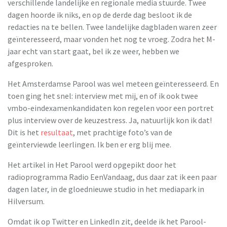
verschillende landelijke en regionale media stuurde. Twee
dagen hoorde ik niks, en op de derde dag besloot ik de
redacties na te bellen. Twee landelijke dagbladen waren zeer
geïnteresseerd, maar vonden het nog te vroeg. Zodra het M-
jaar echt van start gaat, bel ik ze weer, hebben we
afgesproken.
Het Amsterdamse Parool was wel meteen geïnteresseerd. En
toen ging het snel: interview met mij, en of ik ook twee
vmbo-eindexamenkandidaten kon regelen voor een portret
plus interview over de keuzestress. Ja, natuurlijk kon ik dat!
Dit is het
resultaat
, met prachtige foto’s van de
geïnterviewde leerlingen. Ik ben er erg blij mee.
Het artikel in Het Parool werd opgepikt door het
radioprogramma Radio EenVandaag, dus daar zat ik een paar
dagen later, in de gloednieuwe studio in het mediapark in
Hilversum.
Omdat ik op Twitter en LinkedIn zit, deelde ik het Parool-