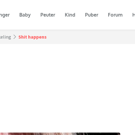
nger
Baby
Peuter
Kind
Puber
Forum
H
keling
Shit happens