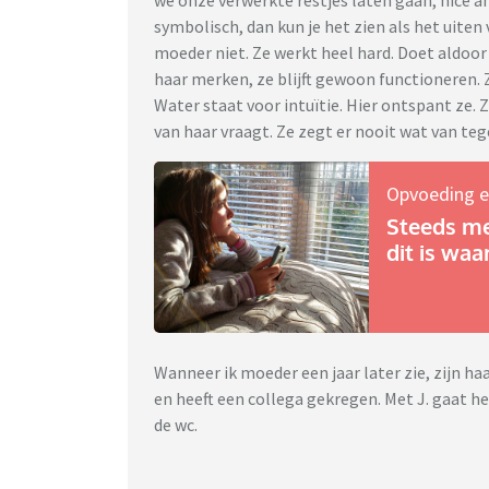
we onze verwerkte restjes laten gaan, nice a
symbolisch, dan kun je het zien als het uit
moeder niet. Ze werkt heel hard. Doet aldoor 
haar merken, ze blijft gewoon functioneren. Z
Water staat voor intuïtie. Hier ontspant ze. Z
van haar vraagt. Ze zegt er nooit wat van te
Opvoeding e
Steeds me
dit is wa
Wanneer ik moeder een jaar later zie, zijn h
en heeft een collega gekregen. Met J. gaat het 
de wc.