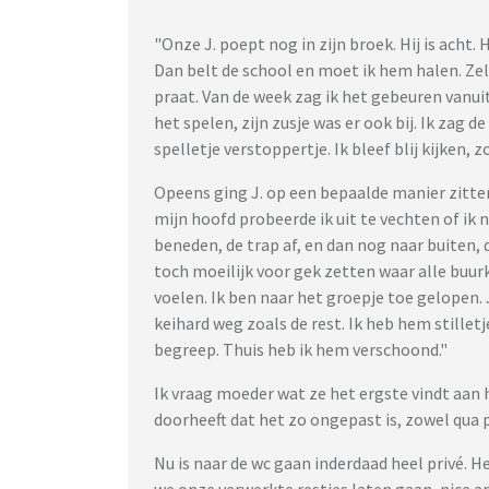
"Onze J. poept nog in zijn broek. Hij is acht. 
Dan belt de school en moet ik hem halen. Zelf
praat. Van de week zag ik het gebeuren vanui
het spelen, zijn zusje was er ook bij. Ik zag
spelletje verstoppertje. Ik bleef blij kijken, 
Opeens ging J. op een bepaalde manier zitten
mijn hoofd probeerde ik uit te vechten of ik
beneden, de trap af, en dan nog naar buiten, d
toch moeilijk voor gek zetten waar alle buurkin
voelen. Ik ben naar het groepje toe gelopen. J
keihard weg zoals de rest. Ik heb hem stilletj
begreep. Thuis heb ik hem verschoond."
Ik vraag moeder wat ze het ergste vindt aan 
doorheeft dat het zo ongepast is, zowel qua 
Nu is naar de wc gaan inderdaad heel privé. H