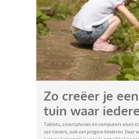
Zo creëer je een
tuin waar ieder
Tablets, smartphones en computers eisen ste
van tieners, ook van jongere kinderen. Daar w
juist zo belangrijk is voor de ontwikkeling va