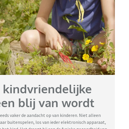
VidaXL
 kindvriendelijke
een blij van wordt
eds vaker de aandacht op van kinderen. Niet alleen
aar buitenspelen, los van ieder elektronisch apparaat,
n het kind. Het draagt bij aan de fysieke gezondheid van