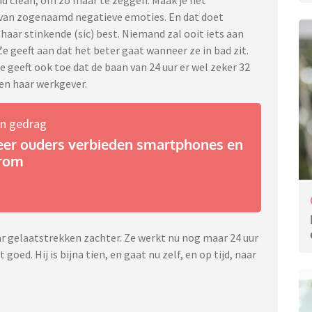
nd clean, om zo maar te zeggen. Maak je het
en van zogenaamd negatieve emoties. En dat doet
haar stinkende (sic) best. Niemand zal ooit iets aan
e geeft aan dat het beter gaat wanneer ze in bad zit.
e geeft ook toe dat de baan van 24 uur er wel zeker 32
gen haar werkgever.
n gedrag
er ouders verbieden smartphones en
arom
aar gelaatstrekken zachter. Ze werkt nu nog maar 24 uur
goed. Hij is bijna tien, en gaat nu zelf, en op tijd, naar