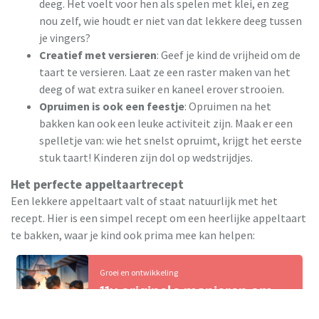
deeg. Het voelt voor hen als spelen met klei, en zeg
nou zelf, wie houdt er niet van dat lekkere deeg tussen
je vingers?
Creatief met versieren
: Geef je kind de vrijheid om de
taart te versieren. Laat ze een raster maken van het
deeg of wat extra suiker en kaneel erover strooien.
Opruimen is ook een feestje
: Opruimen na het
bakken kan ook een leuke activiteit zijn. Maak er een
spelletje van: wie het snelst opruimt, krijgt het eerste
stuk taart! Kinderen zijn dol op wedstrijdjes.
Het perfecte appeltaartrecept
Een lekkere appeltaart valt of staat natuurlijk met het
recept. Hier is een simpel recept om een heerlijke appeltaart
te bakken, waar je kind ook prima mee kan helpen:
Groei en ontwikkeling
11x originele manieren om
oefenen met lezen leuker te