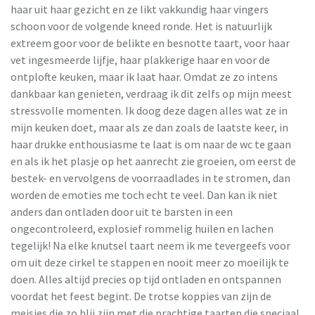
haar uit haar gezicht en ze likt vakkundig haar vingers
schoon voor de volgende kneed ronde. Het is natuurlijk
extreem goor voor de belikte en besnotte taart, voor haar
vet ingesmeerde lijfje, haar plakkerige haar en voor de
ontplofte keuken, maar ik laat haar. Omdat ze zo intens
dankbaar kan genieten, verdraag ik dit zelfs op mijn meest
stressvolle momenten. Ik doog deze dagen alles wat ze in
mijn keuken doet, maar als ze dan zoals de laatste keer, in
haar drukke enthousiasme te laat is om naar de wc te gaan
en als ik het plasje op het aanrecht zie groeien, om eerst de
bestek- en vervolgens de voorraadlades in te stromen, dan
worden de emoties me toch echt te veel. Dan kan ik niet
anders dan ontladen door uit te barsten in een
ongecontroleerd, explosief rommelig huilen en lachen
tegelijk! Na elke knutsel taart neem ik me tevergeefs voor
om uit deze cirkel te stappen en nooit meer zo moeilijk te
doen. Alles altijd precies op tijd ontladen en ontspannen
voordat het feest begint. De trotse koppies van zijn de
meisjes die zo blij zijn met die prachtige taarten die speciaal