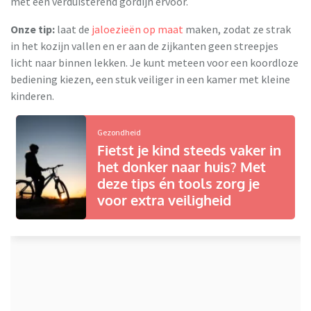
met een verduisterend gordijn ervoor.
Onze tip:
laat de
jaloezieën op maat
maken, zodat ze strak
in het kozijn vallen en er aan de zijkanten geen streepjes
licht naar binnen lekken. Je kunt meteen voor een koordloze
bediening kiezen, een stuk veiliger in een kamer met kleine
kinderen.
Gezondheid
Fietst je kind steeds vaker in
het donker naar huis? Met
deze tips én tools zorg je
voor extra veiligheid