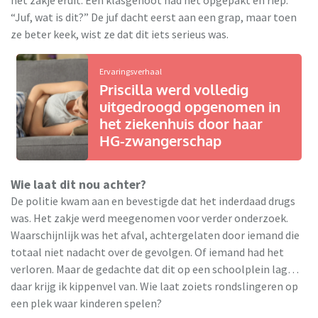
het zakje eruit. Een klasgenoot had het opgepakt en riep:
“Juf, wat is dit?” De juf dacht eerst aan een grap, maar toen
ze beter keek, wist ze dat dit iets serieus was.
Ervaringsverhaal
Priscilla werd volledig
uitgedroogd opgenomen in
het ziekenhuis door haar
HG-zwangerschap
Wie laat dit nou achter?
De politie kwam aan en bevestigde dat het inderdaad drugs
was. Het zakje werd meegenomen voor verder onderzoek.
Waarschijnlijk was het afval, achtergelaten door iemand die
totaal niet nadacht over de gevolgen. Of iemand had het
verloren. Maar de gedachte dat dit op een schoolplein lag…
daar krijg ik kippenvel van. Wie laat zoiets rondslingeren op
een plek waar kinderen spelen?