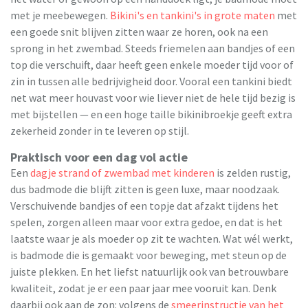
met je meebewegen.
Bikini's en tankini's in grote maten
met
een goede snit blijven zitten waar ze horen, ook na een
sprong in het zwembad. Steeds friemelen aan bandjes of een
top die verschuift, daar heeft geen enkele moeder tijd voor of
zin in tussen alle bedrijvigheid door. Vooral een tankini biedt
net wat meer houvast voor wie liever niet de hele tijd bezig is
met bijstellen — en een hoge taille bikinibroekje geeft extra
zekerheid zonder in te leveren op stijl.
Praktisch voor een dag vol actie
Een
dagje strand of zwembad met kinderen
is zelden rustig,
dus badmode die blijft zitten is geen luxe, maar noodzaak.
Verschuivende bandjes of een topje dat afzakt tijdens het
spelen, zorgen alleen maar voor extra gedoe, en dat is het
laatste waar je als moeder op zit te wachten. Wat wél werkt,
is badmode die is gemaakt voor beweging, met steun op de
juiste plekken. En het liefst natuurlijk ook van betrouwbare
kwaliteit, zodat je er een paar jaar mee vooruit kan. Denk
daarbij ook aan de zon: volgens de
smeerinstructie van het