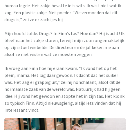
bureau legde. Het zakje bevatte iets wits. Ik wist niet wat ik
zag. Een plastic zakje. Met poeder. “We vermoeden dat dit
drugs is,” zei ze er zachtjes bij.
Mijn hoofd tolde. Drugs? In Finn’s tas? Hoe dan? Hij is acht! Ik
bleef naar het zakje staren, terwijl mijn zoon ongemakkelijk
op zijn stoel wiebelde. De directeur en de juf keken me aan
alsof ze niet wisten wat ze moesten zeggen.
Ik vroeg aan Finn hoe hij eraan kwam. “Ik vond het op het
plein, mama. Het lag daar gewoon. Ik dacht dat het suiker
was. Het zag er grappig uit,” zei hij nonchalant, alsof dit de
normaalste zaak van de wereld was. Natuurlijk had hij geen
idee. Hij vond het gewoon en stopte het in zijn tas. Het klonk
zo typisch Finn. Altijd nieuwsgierig, altijd iets vinden dat hij
interessant vindt.