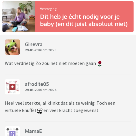
Verzorging
Dit heb je écht nodig voor je
baby (en dit juist absoluut niet)
Ginevra
29-05-2026
om 20:23
Wat verdrietig.Zo zou het niet moeten gaan
afrodite05
29-05-2026
om 20:24
Heel veel sterkte, al klinkt dat als te weinig. Toch een
virtuele knuffel
en veel kracht toegewenst.
MamaE