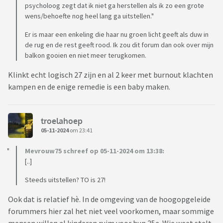
psycholoog zegt dat ik niet ga herstellen als ik zo een grote
zaten en toch hebben gekozen om zwanger te worden
wens/behoefte nog heel lang ga uitstellen."
Liefs,
Er is maar een enkeling die haar nu groen licht geeft als duw in
de rug en de rest geeft rood. Ik zou dit forum dan ook over mijn
balkon gooien en niet meer terugkomen.
Samantha
Klinkt echt logisch 27 zijn en al 2 keer met burnout klachten
Typ hier je reactie
kampen en de enige remedie is een baby maken.
troelahoep
05-11-2024
om 23:41
Mevrouw75 schreef op 05-11-2024 om 13:38:
[..]
Steeds uitstellen? TO is 27!
Ook dat is relatief hè. In de omgeving van de hoogopgeleide
forummers hier zal het niet veel voorkomen, maar sommige