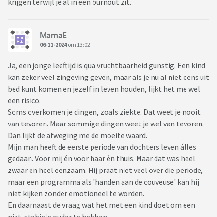
krijgen terwijl je al in een burnout zit.
MamaE
06-11-2024
om 13:02
Ja, een jonge leeftijd is qua vruchtbaarheid gunstig. Een kind
kan zeker veel zingeving geven, maar als je nu al niet eens uit
bed kunt komen en jezelf in leven houden, lijkt het me wel
een risico.
Soms overkomen je dingen, zoals ziekte. Dat weet je nooit
van tevoren. Maar sommige dingen weet je wel van tevoren.
Dan lijkt de afweging me de moeite waard.
Mijn man heeft de eerste periode van dochters leven álles
gedaan. Voor mij én voor haar én thuis. Maar dat was heel
zwaar en heel eenzaam. Hij praat niet veel over die periode,
maar een programma als 'handen aan de couveuse' kan hij
niet kijken zonder emotioneel te worden.
En daarnaast de vraag wat het met een kind doet om een
niet-stabiele ouder te hebben.