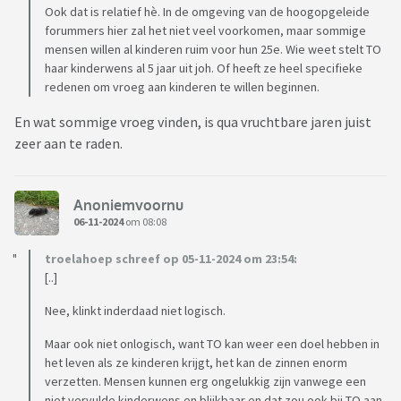
Ook dat is relatief hè. In de omgeving van de hoogopgeleide
forummers hier zal het niet veel voorkomen, maar sommige
mensen willen al kinderen ruim voor hun 25e. Wie weet stelt TO
haar kinderwens al 5 jaar uit joh. Of heeft ze heel specifieke
redenen om vroeg aan kinderen te willen beginnen.
En wat sommige vroeg vinden, is qua vruchtbare jaren juist
zeer aan te raden.
Anoniemvoornu
06-11-2024
om 08:08
troelahoep schreef op 05-11-2024 om 23:54:
[..]
Nee, klinkt inderdaad niet logisch.
Maar ook niet onlogisch, want TO kan weer een doel hebben in
het leven als ze kinderen krijgt, het kan de zinnen enorm
verzetten. Mensen kunnen erg ongelukkig zijn vanwege een
niet vervulde kinderwens en blijkbaar en dat zou ook bij TO aan