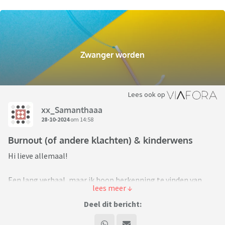
Zwanger worden
Lees ook op
xx_Samanthaaa
28-10-2024
om 14:58
Burnout (of andere klachten) & kinderwens
Hi lieve allemaal!
Een lang verhaal, maar ik hoop herkenning te vinden van
mensen met langdurige klachten zoals burnout, long covid,
oid.
Deel dit bericht: