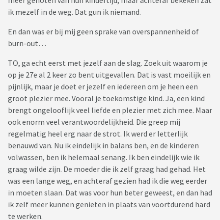
meer genoten van hun kindertijd, maar achteraf bekeken zat
ik mezelf in de weg. Dat gun ik niemand.
En dan was er bij mij geen sprake van overspannenheid of
burn-out…
TO, ga echt eerst met jezelf aan de slag. Zoek uit waarom je
op je 27e al 2 keer zo bent uitgevallen. Dat is vast moeilijk en
pijnlijk, maar je doet er jezelf en iedereen om je heen een
groot plezier mee. Vooral je toekomstige kind. Ja, een kind
brengt ongelooflijk veel liefde en plezier met zich mee. Maar
ook enorm veel verantwoordelijkheid. Die greep mij
regelmatig heel erg naar de strot. Ik werd er letterlijk
benauwd van. Nu ik eindelijk in balans ben, en de kinderen
volwassen, ben ik helemaal senang. Ik ben eindelijk wie ik
graag wilde zijn. De moeder die ik zelf graag had gehad. Het
was een lange weg, en achteraf gezien had ik die weg eerder
in moeten slaan. Dat was voor hun beter geweest, en dan had
ik zelf meer kunnen genieten in plaats van voortdurend hard
te werken.