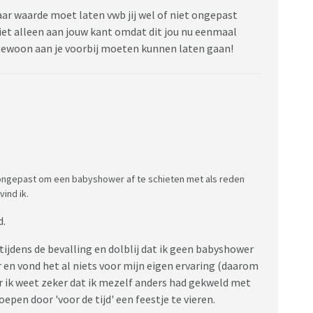
/haar waarde moet laten vwb jij wel of niet ongepast
iet alleen aan jouw kant omdat dit jou nu eenmaal
n gewoon aan je voorbij moeten kunnen laten gaan!
 ongepast om een babyshower af te schieten met als reden
ind ik.
d.
tijdens de bevalling en dolblij dat ik geen babyshower
r en vond het al niets voor mijn eigen ervaring (daarom
r ik weet zeker dat ik mezelf anders had gekweld met
epen door 'voor de tijd' een feestje te vieren.