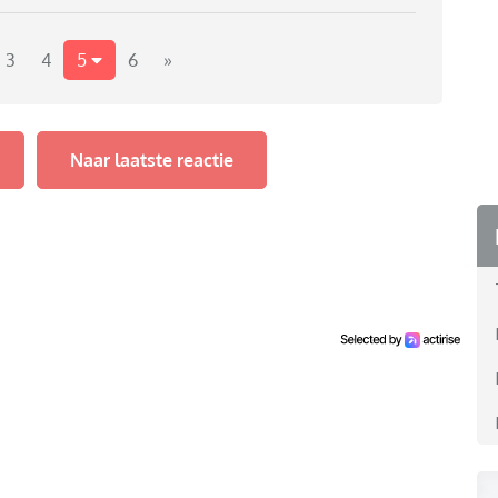
3
4
5
6
»
Naar laatste reactie