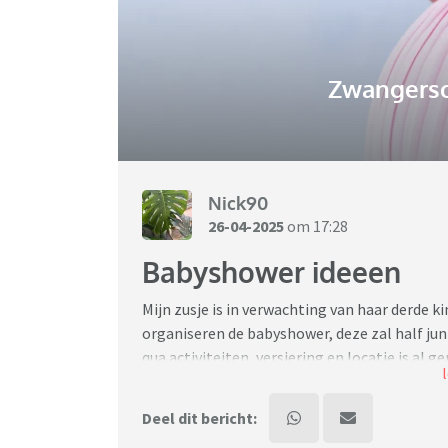
Zwangersc
Nick90
26-04-2025
om 17:28
Babyshower ideeen
Mijn zusje is in verwachting van haar derde ki
organiseren de babyshower, deze zal half jun
qua activiteiten, versiering en locatie is al g
Ons pap is begin maart overleden dus heel h
van te maken.
Deel dit bericht:
Ideeen welkom!