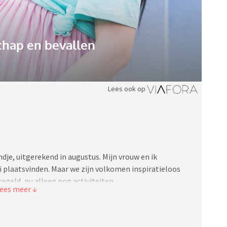
hap en bevallen
Lees ook op
ndje, uitgerekend in augustus. Mijn vrouw en ik
i plaatsvinden. Maar we zijn volkomen inspiratieloos
eregeld, nu alleen nog activiteiten.
appy ben ik momenteel niet maar probeer er het beste