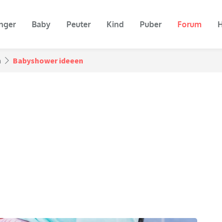
nger
Baby
Peuter
Kind
Puber
Forum
H
n
Babyshower ideeen