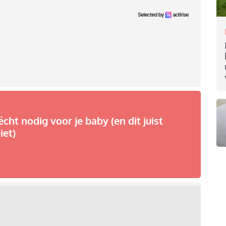
écht nodig voor je baby (en dit juist
iet)