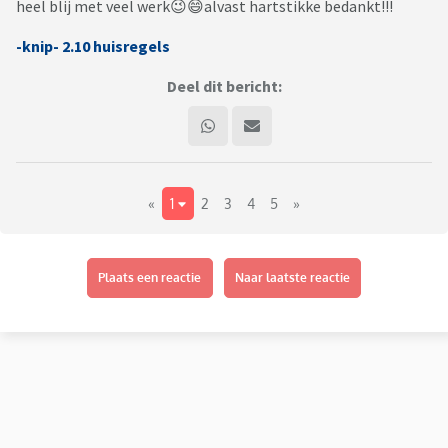
heel blij met veel werk😉😄alvast hartstikke bedankt!!!
-knip- 2.10 huisregels
Deel dit bericht:
«
1
2
3
4
5
»
Plaats een reactie
Naar laatste reactie