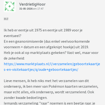
VerdrietigHoor
31-05-2026
om 17:47
Hi!
Ik heb er eentje uit 1975 en eentje uit 1989 voor je
eventueel?
En een geanonimiseerde (dus enkel veelvoorkomende
voorneem + datum en een afgeknipt hoekje) uit 2019.
Heb je ook al op marktplaats gekeken? Vast wel, maar voor
de zekerheid:
https://www.marktplaats.nl/l/verzamelen/geboortekaartje
s-en-visitekaartjes/q/oude+geboortekaartjes/
Lieve mensen, ik heb niks met het verzamelen van dit
onderwerp, ik ben meer van Pokémon kaarten verzamelen,
maar echt alles, elk onderwerp, wordt verzamelend. Ook
zonder kwade bedoelingen.
Iemands verzameling "raar" noemen is een beetje raar. je