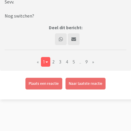
Sevv.
Nog switchen?
Deel dit bericht:
«
1
2
3
4
5
..
9
»
Plaats een reactie
Naar laatste reactie