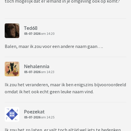
toch mogelijk dat er iemand in je omgeving óók op komt?
Ted68
05-07-2026
om 14:20
Balen, maar ik zou voor een andere naam gaan….
Nehalennia
05-07-2026
om 14:23
Ik zou het veranderen, maar ik ben enigszins bijvooroordeeld
omdat ik het ook echt geen leuke naam vind.
Poezekat
05-07-2026
om 14:25
Ik zou het zo laten, er valt toch altijd wel iets te bedenken