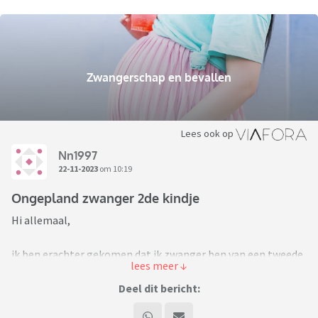
Zwangerschap en bevallen
Lees ook op
Nn1997
22-11-2023
om 10:19
Ongepland zwanger 2de kindje
Hi allemaal,
ik ben erachter gekomen dat ik zwanger ben van een tweede
kindje, ik zat zelf aan de pil dus dit stond niet op de planning
om weer zwanger te worden , ik heb al 1 dochter van 1.5 jaar.
Deel dit bericht:
Ik heb op dit moment geen stabiele relatie met de vader van