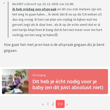
Nn1997 schreef op 22-11-2023 om 11:49:
ik heb vrijdag een afspraak
en dit zou ook meteen zijn om
het weg te gaan halen.... Ik denk dat ik nu op de 5/6 weken zit
dus erg vroeg. Ik ben van plan om vrijdag te kijken wat me
gevoel zegt als ik daar ben.. als ik op de echo weet dat er al
een hartje klopt ben ik bang dat ik het niet meer over mn hart
verkrijg om het weg te halen😢
Hoe gaat het met je en hoe is de afspraak gegaan áls je bent
gegaan.
Verzorging
Dit heb je écht nodig voor je
baby (en dit juist absoluut niet)
«
1
2
3
»