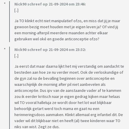
Nick90 schreef op 21-09-2024 om 23:46:
[..]
Ja TO klinkt echt niet manipulatief ofzo, en miss dat jij je maar
gewoon bezig moet houden met je eigen leven ja? Of vind jij
een morning-afterpil meerdere maanden achter elkaar
gebruiken wel oké en goede anticonceptie ofzo?
Nick90 schreef op 21-09-2024 om 23:32:
[..]
Ja eerst dat maar daarna lijkt het mij verstandig om aandacht te
besteden aan hoe ze nu verder moet. Ook de verloskundige of
de gyn zal na de bevalling beginnen over anticonceptie en
waarschijnlijk de morning after pil niet aanbevelen als
anticonceptie. Dus ipv van de aanstaande vader af te kammen
zou ik eerder kritisch naar je eigen gedrag kijken maar helaas
wil TO vooral halleluja ze wordt door het lot wat blijkbaar
behoorlijk getart werd toch mama en gaat nu een
herinneringsdoos aanmaken. Klinkt allemaal erg infantiel dit. De
vader wil dit blijkbaar niet en heeft (al) twee kinderen waar TO
niks van wist. Zegt ze dus.