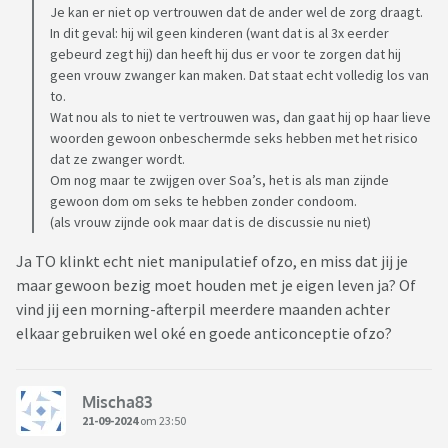
Je kan er niet op vertrouwen dat de ander wel de zorg draagt.
In dit geval: hij wil geen kinderen (want dat is al 3x eerder
gebeurd zegt hij) dan heeft hij dus er voor te zorgen dat hij
geen vrouw zwanger kan maken. Dat staat echt volledig los van
to.
Wat nou als to niet te vertrouwen was, dan gaat hij op haar lieve
woorden gewoon onbeschermde seks hebben met het risico
dat ze zwanger wordt.
Om nog maar te zwijgen over Soa’s, het is als man zijnde
gewoon dom om seks te hebben zonder condoom.
(als vrouw zijnde ook maar dat is de discussie nu niet)
Ja TO klinkt echt niet manipulatief ofzo, en miss dat jij je
maar gewoon bezig moet houden met je eigen leven ja? Of
vind jij een morning-afterpil meerdere maanden achter
elkaar gebruiken wel oké en goede anticonceptie ofzo?
Mischa83
21-09-2024
om 23:50