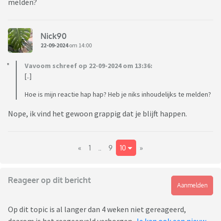
melden?
Nick90
22-09-2024
om 14:00
Vavoom schreef op 22-09-2024 om 13:36:
[..]
Hoe is mijn reactie hap hap? Heb je niks inhoudelijks te melden?
Nope, ik vind het gewoon grappig dat je blijft happen.
«
1
..
9
10
»
Reageer op dit bericht
Aanmelden
Op dit topic is al langer dan 4 weken niet gereageerd,