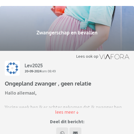
Zwangerschap en bevallen
Lees ook op
Lev2025
20-09-2024
om 08:49
Ongepland zwanger , geen relatie
Hallo allemaal,
Vorige week ben ik er achter gekomen dat ik zwanger ben.
Waarschijnlijk 6 a 7 weken.
Deel dit bericht:
De vader en ik daten al ruim 10 maanden, het is een enorme