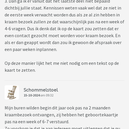
3. Dan ga ik er vanuit dat het laatste deel niet bepaald
dichtbij jullie staat. Kennissen weten vaak wel dat ze niet in
de eerste week verwacht worden dus als ze al zin hebben in
kraam bezoek zullen ze dat waarschijnlijk pas na een week of
4-6 vragen. Dus ik denk dat ik op de kaart zou zetten dat er
even contact gezocht moet worden voor kraam bezoek. En
als er dan geappt wordt dan zou ik gewoon de afspraak over
een paar weken inplannen.
Op deze manier lijkt het me niet nodig om een tekst op de
kaart te zetten.
Schommelstoel
15-10-2024
om 09:32
Mijn buren wilden begin dit jaar ook pas na 2 maanden
kraambezoek ontvangen, zij hebben het geboortekaartje
pas na een week of 6-7 verstuurd.
Zo voorkom je dat je aan iedereen moet uitleggen dat je nu