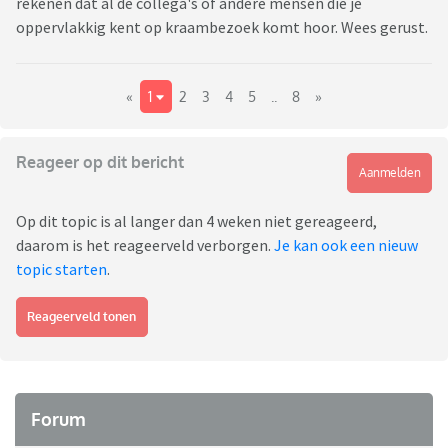
rekenen dat al de collega's of andere mensen die je
oppervlakkig kent op kraambezoek komt hoor. Wees gerust.
«
1
2
3
4
5
..
8
»
Reageer op dit bericht
Aanmelden
Op dit topic is al langer dan 4 weken niet gereageerd,
daarom is het reageerveld verborgen.
Je kan ook een nieuw
topic starten
.
Reageerveld tonen
Forum