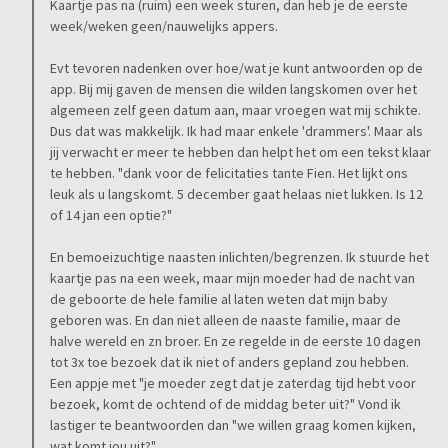
Kaartje pas na (ruim) een week sturen, dan heb je de eerste
week/weken geen/nauwelijks appers.
Evt tevoren nadenken over hoe/wat je kunt antwoorden op de
app. Bij mij gaven de mensen die wilden langskomen over het
algemeen zelf geen datum aan, maar vroegen wat mij schikte.
Dus dat was makkelijk. Ik had maar enkele 'drammers'. Maar als
jij verwacht er meer te hebben dan helpt het om een tekst klaar
te hebben. "dank voor de felicitaties tante Fien. Het lijkt ons
leuk als u langskomt. 5 december gaat helaas niet lukken. Is 12
of 14 jan een optie?"
En bemoeizuchtige naasten inlichten/begrenzen. Ik stuurde het
kaartje pas na een week, maar mijn moeder had de nacht van
de geboorte de hele familie al laten weten dat mijn baby
geboren was. En dan niet alleen de naaste familie, maar de
halve wereld en zn broer. En ze regelde in de eerste 10 dagen
tot 3x toe bezoek dat ik niet of anders gepland zou hebben.
Een appje met "je moeder zegt dat je zaterdag tijd hebt voor
bezoek, komt de ochtend of de middag beter uit?" Vond ik
lastiger te beantwoorden dan "we willen graag komen kijken,
wat komt jou uit?"