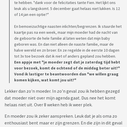
te hebben. "dank voor de felicitaties tante Fien. Het lijkt ons
leuk als u langskomt. 5 december gaat helaas niet lukken. Is 12
of 14 jan een optie?"
En bemoeizuchtige naasten inlichten/begrenzen. Ik stuurde het
kaartje pas na een week, maar mijn moeder had de nacht van
de geboorte de hele familie al laten weten dat mijn baby
geboren was. En dan niet alleen de naaste familie, maar de
halve wereld en zn broer. En ze regelde in de eerste 10 dagen
tot 3x toe bezoek dat ik niet of anders gepland zou hebben.
Een appje met "je moeder zegt dat je zaterdag tijd hebt
voor bezoek, komt de ochtend of de middag beter uit?"
Vond ik lastiger te beantwoorden dan "we willen graag
komen kijken, wat komt jou uit?"
Lekker dan zo'n moeder. In zo'n geval zou ik hebben gezegd
dat moeder niet over mijn agenda gaat. Dus nee het komt
helaas niet uit. Over 8 weken heb ik weer plek.
En moeder zou ik zeker aanspreken. Leuk dat je als oma zo
enthousiast bent maar er zijn grenzen. En die zijn in dit geval