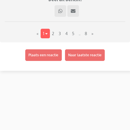
«
1
2
3
4
5
..
8
»
Plaats een reactie
Naar laatste reactie