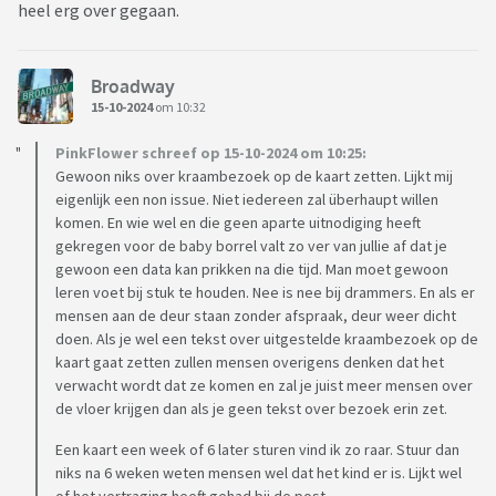
heel erg over gegaan.
Broadway
15-10-2024
om 10:32
PinkFlower schreef op 15-10-2024 om 10:25:
Gewoon niks over kraambezoek op de kaart zetten. Lijkt mij
eigenlijk een non issue. Niet iedereen zal überhaupt willen
komen. En wie wel en die geen aparte uitnodiging heeft
gekregen voor de baby borrel valt zo ver van jullie af dat je
gewoon een data kan prikken na die tijd. Man moet gewoon
leren voet bij stuk te houden. Nee is nee bij drammers. En als er
mensen aan de deur staan zonder afspraak, deur weer dicht
doen. Als je wel een tekst over uitgestelde kraambezoek op de
kaart gaat zetten zullen mensen overigens denken dat het
verwacht wordt dat ze komen en zal je juist meer mensen over
de vloer krijgen dan als je geen tekst over bezoek erin zet.
Een kaart een week of 6 later sturen vind ik zo raar. Stuur dan
niks na 6 weken weten mensen wel dat het kind er is. Lijkt wel