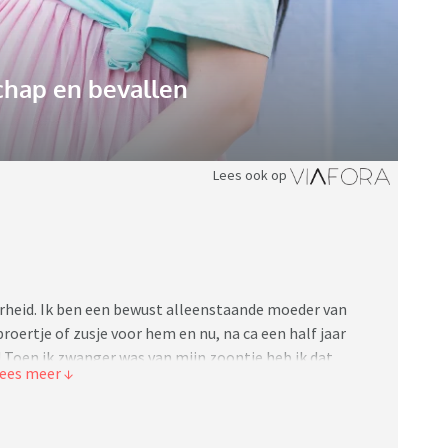
hap en bevallen
Lees ook op
arheid. Ik ben een bewust alleenstaande moeder van
broertje of zusje voor hem en nu, na ca een half jaar
! Toen ik zwanger was van mijn zoontje heb ik dat
j weet ook dat ik nu graag een 2e zou willen. Nu ben ik
ende week jarig en haar vriend houdt een
aarna gaan gezamenlijke vrienden trouwen en hebben