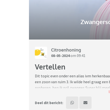
Zwangersc
Citroenhoning
08-05-2024
om 09:41
Vertellen
Dit topic even onder een alias ivm herkenba
een zoon van ruim 3. Ik wilde heel graag een 
proberen, ben ik pril zwanger. Super blij mee
meteen verteld aan mijn beste vriendin. En zi
in dubio om het te delen. De vriendin is volg
Deel dit bericht:
verrassingsfeestje voor haar. Twee weken d