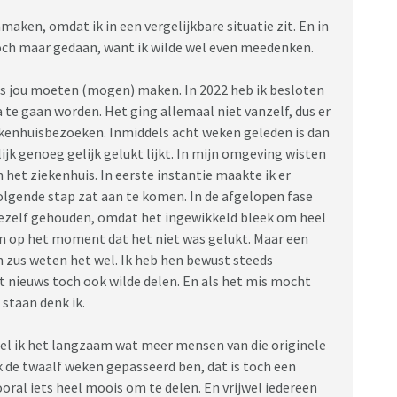
nmaken, omdat ik in een vergelijkbare situatie zit. En in
ch maar gedaan, want ik wilde wel even meedenken.
als jou moeten (mogen) maken. In 2022 heb ik besloten
e gaan worden. Het ging allemaal niet vanzelf, dus er
ekenhuisbezoeken. Inmiddels acht weken geleden is dan
jk genoeg gelijk gelukt lijkt. In mijn omgeving wisten
 het ziekenhuis. In eerste instantie maakte ik er
lgende stap zat aan te komen. In de afgelopen fase
ezelf gehouden, omdat het ingewikkeld bleek om heel
gen op het moment dat het niet was gelukt. Maar een
n zus weten het wel. Ik heb hen bewust steeds
t nieuws toch ook wilde delen. En als het mis mocht
 staan denk ik.
el ik het langzaam wat meer mensen van die originele
k de twaalf weken gepasseerd ben, dat is toch een
ooral iets heel moois om te delen. En vrijwel iedereen