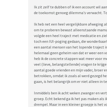
Ik zit zelf te dubben of ik een account wil aa
de toekomst genoeg dilemma's verwacht. To
Ik heb net een heel vergelijkbare afweging 
om te proberen bewust alleenstaande mama t
volgde een heel traject met medicatie en zi
toch een IUI-poging gedaan, die wonderbaarli
een aantal mensen van het lopende traject in
helemaal geen geheim van dat er weer een vo
heb ik de concrete stappen wat meer voor m
veel (lieve, belangstellende) vragen te krij
aantal goede vrienden en mijn vader, broer e
betrokken, omdat ik zoals al werd gezegd he
gaan, is het belangrijk om er niet alleen in te
Inmiddels ben ik acht weken zwanger en vert
groep. Echt bekend ga ik het pas maken als i
drempel. Maar in een kleiner groepje is het v