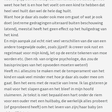
weet hoe het is en hoe het voelt om een kind te hebben dat
heel veel huilt dan wel de hele dag huilt.
Want hoe je daar als ouder ook mee om gaat of wat je ook
doet (extreme gedragingen uiteraard buiten beschouwing
latend), meestal heeft het geen effect op het huilgedrag van
het kind.
En mijn aanpak zal echt niet veel verschillen van die van een
andere toegewijde ouder, zoals jijzelf: ik creeer ook rust en
regelmaat voor mijn kindj, let op de eerste tekenen van moe
worden etc. (ben nb. van origine psychologe, dus zou de
basisprincipes van het opvoeden moeten weten!)
Heeft m.i. alleszins te maken met de temperament van het
kind en vaak veel minder met hoe je daar als ouder mee om
gaat. Ben het eens met de reactie van Irene. Ik las gisteren je
mail voor het slapen gaan en het bleef in mijn hoofd
sluimeren. Je tekst is niet bepaald een hart onder de riem
voor een ouder met een huilbaby, die werkelijk alles probeert
(of geprobeerd heeft) om het leven van zijn/haar baby (en