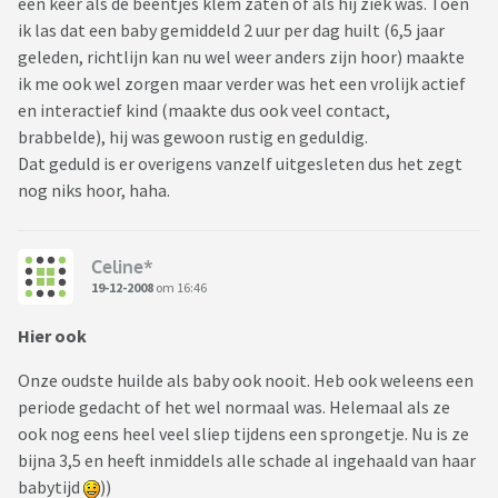
een keer als de beentjes klem zaten of als hij ziek was. Toen
ik las dat een baby gemiddeld 2 uur per dag huilt (6,5 jaar
geleden, richtlijn kan nu wel weer anders zijn hoor) maakte
ik me ook wel zorgen maar verder was het een vrolijk actief
en interactief kind (maakte dus ook veel contact,
brabbelde), hij was gewoon rustig en geduldig.
Dat geduld is er overigens vanzelf uitgesleten dus het zegt
nog niks hoor, haha.
Celine*
19-12-2008
om 16:46
Hier ook
Onze oudste huilde als baby ook nooit. Heb ook weleens een
periode gedacht of het wel normaal was. Helemaal als ze
ook nog eens heel veel sliep tijdens een sprongetje. Nu is ze
bijna 3,5 en heeft inmiddels alle schade al ingehaald van haar
babytijd
))