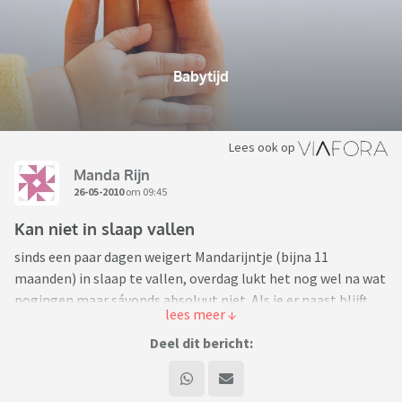
Babytijd
Lees ook op
Manda Rijn
26-05-2010
om 09:45
Kan niet in slaap vallen
sinds een paar dagen weigert Mandarijntje (bijna 11
maanden) in slaap te vallen, overdag lukt het nog wel na wat
pogingen maar sávonds absoluut niet. Als je er naast blijft
zitten valt ze in slaap, zodra je opstaat wordt ze gillend
wakker. Weg gaan en af en toe terug leggen (ze staat
Deel dit bericht:
rechtop en brult alles kort en klein) levert niets op, ze houdt
dit uren vol en is dan compleet overstuur. Als je haar eruit