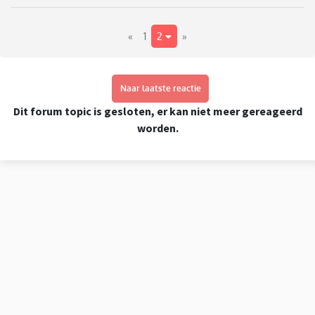
haalt dan is ze blij en knuffelt en kust ze, klapt in haar
handjes en doet 'hoera'. Gisteravond heb ik haar in een grote
«
1
2
»
deken strak ingebakerd en ze is toen in de kinderwagen in
slaap gevallen. S'nachts wordt ze ook wakker en wil dan niet
meer alleen in slaap vallen, ook niet na een zetpil (ik dacht
ze heeft last van haar oortjes) en een fles melk helpt ook
Naar laatste reactie
niet.
Dit forum topic is gesloten, er kan niet meer gereageerd
worden.
Gaat dit vanzelf weer over ?