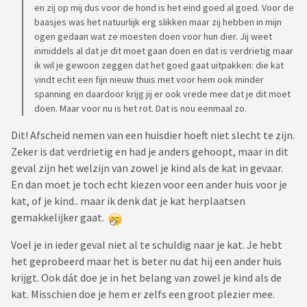
en zij op mij dus voor de hond is het eind goed al goed. Voor de
baasjes was het natuurlijk erg slikken maar zij hebben in mijn
ogen gedaan wat ze moesten doen voor hun dier. Jij weet
inmiddels al dat je dit moet gaan doen en dat is verdrietig maar
ik wil je gewoon zeggen dat het goed gaat uitpakken: die kat
vindt echt een fijn nieuw thuis met voor hem ook minder
spanning en daardoor krijg jij er ook vrede mee dat je dit moet
doen. Maar voor nu is het rot. Dat is nou eenmaal zo.
Dit! Afscheid nemen van een huisdier hoeft niet slecht te zijn.
Zeker is dat verdrietig en had je anders gehoopt, maar in dit
geval zijn het welzijn van zowel je kind als de kat in gevaar.
En dan moet je toch echt kiezen voor een ander huis voor je
kat, of je kind.. maar ik denk dat je kat herplaatsen
gemakkelijker gaat.
Voel je in ieder geval niet al te schuldig naar je kat. Je hebt
het geprobeerd maar het is beter nu dat hij een ander huis
krijgt. Ook dát doe je in het belang van zowel je kind als de
kat. Misschien doe je hem er zelfs een groot plezier mee.