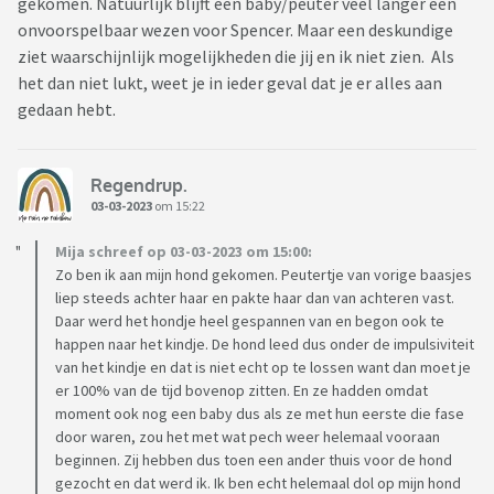
gekomen. Natuurlijk blijft een baby/peuter veel langer een
onvoorspelbaar wezen voor Spencer. Maar een deskundige
ziet waarschijnlijk mogelijkheden die jij en ik niet zien. Als
het dan niet lukt, weet je in ieder geval dat je er alles aan
gedaan hebt.
Regendrup.
03-03-2023
om 15:22
Mija schreef op 03-03-2023 om 15:00:
Zo ben ik aan mijn hond gekomen. Peutertje van vorige baasjes
liep steeds achter haar en pakte haar dan van achteren vast.
Daar werd het hondje heel gespannen van en begon ook te
happen naar het kindje. De hond leed dus onder de impulsiviteit
van het kindje en dat is niet echt op te lossen want dan moet je
er 100% van de tijd bovenop zitten. En ze hadden omdat
moment ook nog een baby dus als ze met hun eerste die fase
door waren, zou het met wat pech weer helemaal vooraan
beginnen. Zij hebben dus toen een ander thuis voor de hond
gezocht en dat werd ik. Ik ben echt helemaal dol op mijn hond