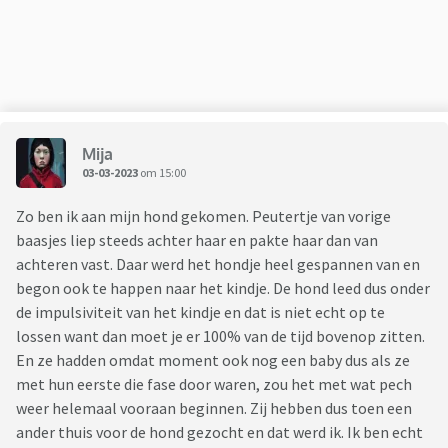
voet. Hard genoeg dat er bloed was. Ik schrok me een
ongeluk! Vorige week liep Spencer langs en wilde mijn
zoontje Spencer vastpakken in zijn haren, ik kon hem
gelukkig nog net tegenhouden maar ook toen hapte
Spencer naar hem.
Mija
kunnen jullie mij aub helpen met wat ik nu moet doen? Ik
03-03-2023
om 15:00
hou heel veel van Spencer, maar ik hou nog meer van mijn
zoontje en ik wil dat ze beide veilig zijn. Als mijn zoontje
Zo ben ik aan mijn hond gekomen. Peutertje van vorige
straks kan kruipen en de kat loopt langs weet ik niet of ik
baasjes liep steeds achter haar en pakte haar dan van
altijd snel genoeg ben om te voorkomen dat hij Spencer
achteren vast. Daar werd het hondje heel gespannen van en
aanraakt….en die gedachte beangstigt mij.
begon ook te happen naar het kindje. De hond leed dus onder
de impulsiviteit van het kindje en dat is niet echt op te
lossen want dan moet je er 100% van de tijd bovenop zitten.
En ze hadden omdat moment ook nog een baby dus als ze
met hun eerste die fase door waren, zou het met wat pech
weer helemaal vooraan beginnen. Zij hebben dus toen een
ander thuis voor de hond gezocht en dat werd ik. Ik ben echt