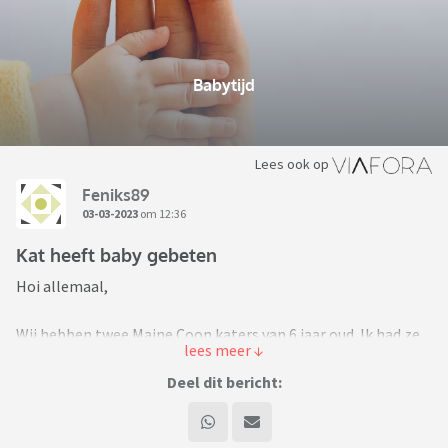
Babytijd
Lees ook op
Feniks89
03-03-2023
om 12:36
Kat heeft baby gebeten
Hoi allemaal,
Wij hebben twee Maine Coon katers van 6 jaar oud. Ik had ze
eerst zelf voordat mijn vriend/man bij mij kwam wonen en
één van de twee katers (Spencer, van 11kg) had daar in het
Deel dit bericht:
begin heel veel moeite mee. Hij krapte en beet mijn man en
was heel erg jaloers. Inmiddels zijn het de beste vrienden en