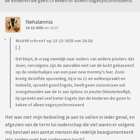
de kinderen die geen tv keken of alleen nagesynchroniseerd.
Nehalennia
13-12-2025
om 16:25
Nick90 schreef op 13-12-2025 om 16:16:
[..]
Dat klopt, ik vraag namelijk naar ouders van andere peuters dat
doen, vervolgens zijn de aanvallen niet van de lucht gebaseerd
op de onderbuikjes van een paar new mommy's hier. Zoon
kreeg dezelfde opvoeding, hij is nu 11 en welbespraakt en
beleefd, spreekt goed Engels, heeft geen stoornissen oid
overgehouden aan de tv aan tijdens zn peuter/kleuterleeftijd,
hij spreekt wel veel beter Engels dan de kinderen die geen tv
keken of alleen nagesynchroniseerd
Het was niet mijn bedoeling je aan te vallen in ieder geval, en
afgezien van de term lui ouderschap die viel waren er volgens
mij bestwel een aantal mensen die redelijk beargumenteerd
iets zeiden ovet het onderwerp toch?