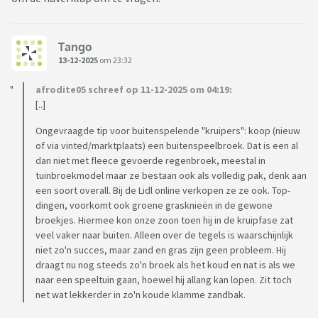
Tango
13-12-2025
om 23:32
afrodite05 schreef op 11-12-2025 om 04:19:
[..]
Ongevraagde tip voor buitenspelende "kruipers": koop (nieuw
of via vinted/marktplaats) een buitenspeelbroek. Dat is een al
dan niet met fleece gevoerde regenbroek, meestal in
tuinbroekmodel maar ze bestaan ook als volledig pak, denk aan
een soort overall. Bij de Lidl online verkopen ze ze ook. Top-
dingen, voorkomt ook groene grasknieën in de gewone
broekjes. Hiermee kon onze zoon toen hij in de kruipfase zat
veel vaker naar buiten. Alleen over de tegels is waarschijnlijk
niet zo'n succes, maar zand en gras zijn geen probleem. Hij
draagt nu nog steeds zo'n broek als het koud en nat is als we
naar een speeltuin gaan, hoewel hij allang kan lopen. Zit toch
net wat lekkerder in zo'n koude klamme zandbak.