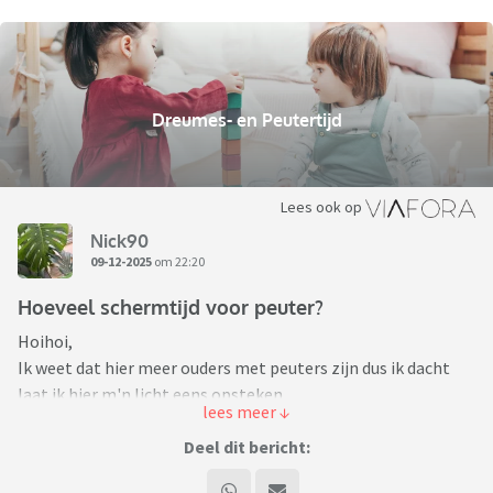
Dreumes- en Peutertijd
Lees ook op
Nick90
09-12-2025
om 22:20
Hoeveel schermtijd voor peuter?
Hoihoi,
Ik weet dat hier meer ouders met peuters zijn dus ik dacht
laat ik hier m'n licht eens opsteken.
Wij houden van achtergrondgeluid en hier gaat de tv 's
ochtends aan en pas uit als we naar bed gaan, ook als we
Deel dit bericht:
thuis zijn met de kinders. Verder mag dochter soms op de