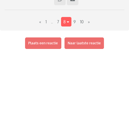
iPad of krijgt ze de telefoon van een van ons om haar even af
te leiden of gaat ze bij haar broer op z'n kamer meekijken
terwijl hij zit te gamen.
«
1
..
7
8
9
10
»
Hoeveel tijd hebben jullie peuters op beschikbare schermen
in huis?
Plaats een reactie
Naar laatste reactie