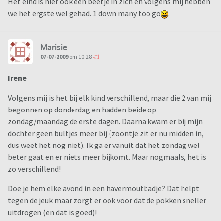
Het eind is hier ook een beetje in zich en volgens mij hebben
we het ergste wel gehad. 1 down many too go
.
Marisie
07-07-2009
om 10:28
Irene
Volgens mij is het bij elk kind verschillend, maar die 2 van mij
begonnen op donderdag en hadden beide op
zondag/maandag de erste dagen. Daarna kwam er bij mijn
dochter geen bultjes meer bij (zoontje zit er nu midden in,
dus weet het nog niet). Ik ga er vanuit dat het zondag wel
beter gaat en er niets meer bijkomt. Maar nogmaals, het is
zo verschillend!
Doe je hem elke avond in een havermoutbadje? Dat helpt
tegen de jeuk maar zorgt er ook voor dat de pokken sneller
uitdrogen (en dat is goed)!