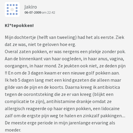
Jakiro
06-07-2009
om 22:42
Kl*tepokken!
Mijn dochtertje (helft van tweeling) had het als eerste. Ziek
dat ze was, niet te geloven hoe erg.
Overal zaten pokken, er was nergens een plekje zonder pok.
Aan de binnenkant van haar oogleden, in haar anus, vagina,
oorgangen, in haar mond. Ze jeukten ook niet, ze deden pijn
!! En om de 3 dagen kwam er een nieuwe golf pokken aan.
Ik heb 5 dagen lang met een kind gezeten die alleen maar
gilde van de pijn en de koorts. Daarna kreeg ik antibiotica
tegen de oorontsteking die ze er van kreeg (blijkt een
complicatie te zijn), antihistamine drankje omdat ze
allergisch reageerde op haar eigen pokken, een lidocaine
zalf om de ergste pijn weg te halen en zinkzalf pakkingen....
De meeste erge periode in mijn jarenlange ervaring als
moeder.