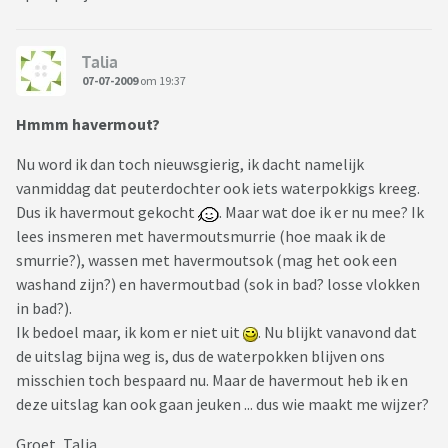
Talia
07-07-2009
om 19:37
Hmmm havermout?
Nu word ik dan toch nieuwsgierig, ik dacht namelijk
vanmiddag dat peuterdochter ook iets waterpokkigs kreeg.
Dus ik havermout gekocht
. Maar wat doe ik er nu mee? Ik
lees insmeren met havermoutsmurrie (hoe maak ik de
smurrie?), wassen met havermoutsok (mag het ook een
washand zijn?) en havermoutbad (sok in bad? losse vlokken
in bad?).
Ik bedoel maar, ik kom er niet uit
. Nu blijkt vanavond dat
de uitslag bijna weg is, dus de waterpokken blijven ons
misschien toch bespaard nu. Maar de havermout heb ik en
deze uitslag kan ook gaan jeuken ... dus wie maakt me wijzer?
Groet, Talia