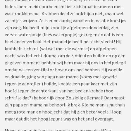
hele stoere meid doorheen en liet zich braaf insmeren met
waterpokkenspul. Krabben deed ze ook bijna niet, maar wel
zachtjes wrijven. Ze is er nu aardig vanaf en bijna alle korstjes
zijn weg. Nu heeft mijn zoontje afgelopen donderdag zijn
eerste waterpokje (lees waterpopje) gekregen en dat is een
heel ander verhaal. Het mannetje heeft het echt slecht! Hij
krabbelt zich rot (wil wel met die warmte) en afgelopen
nacht was het echt drama. om de 5 minuten huilen en op een
gegeven moment hebben wij hem maar bij ons in bed gelegd
omdat wij een ventilator boven ons bed hebben. Hij woelde
en draaide, ging van papa naar mama (soms met geweld
tegen je aanrollen) huilde, knalde een paar keer met zijn
hoofd tegen de achterkant van het bed en krabde (hoe
schrijf je dat?) behoorlijk door. Zo zielig allemaal! Daarnaast
zijn papa en mama nu behoorlijk brak. Kleine man is nu thuis
met grote man en hoop echt dat hij zich beter voelt. Hoop
maar dat dit het hoogtepunt was en het snel overgaat.
Moest even mijn frustratie eruit gooien over die kl*te