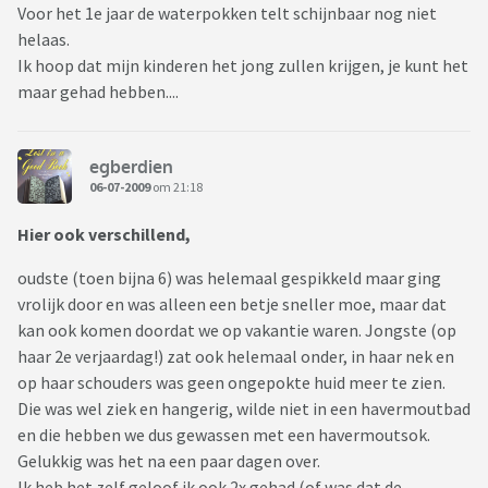
Voor het 1e jaar de waterpokken telt schijnbaar nog niet
helaas.
Ik hoop dat mijn kinderen het jong zullen krijgen, je kunt het
maar gehad hebben....
egberdien
06-07-2009
om 21:18
Hier ook verschillend,
oudste (toen bijna 6) was helemaal gespikkeld maar ging
vrolijk door en was alleen een betje sneller moe, maar dat
kan ook komen doordat we op vakantie waren. Jongste (op
haar 2e verjaardag!) zat ook helemaal onder, in haar nek en
op haar schouders was geen ongepokte huid meer te zien.
Die was wel ziek en hangerig, wilde niet in een havermoutbad
en die hebben we dus gewassen met een havermoutsok.
Gelukkig was het na een paar dagen over.
Ik heb het zelf geloof ik ook 2x gehad (of was dat de