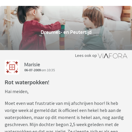
Dreumes- en Peutertijd
Lees ook op
Marisie
06-07-2009
om 10:35
Rot waterpokken!
Hai meiden,
Moet even wat frustratie van mij afschrijven hoor! Ik heb
vorige week al gemeld dat ik officieel een hekel heb aan de
waterpokken, maar op dit moment is hekel aan, nog aardig
geschreven. Mijn dochter begon 2,5 week geleden met de
waterpokken en dat was zielig. Ze sleepte zich er als een