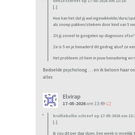
linn19 schreef op 17-05-2026 om 13:16:
[..]
Hoe kan het dat jij wel ingewikkelde/dure/sp
als snoep pakken/stiekem door kind van 5 niet
Zit jij zoveel te googelen op diagnoses ofzo?
Ze is 5 en je benaderd dit gedrag alsof ze ee
Het probleem zit hem in jouw benadering en n
Bedoelde psycholoog … en ik beloon haar ook 
alles
Elvirap
17-05-2026
om 13:49
krulliebollie schreef op 17-05-2026 om 13:
[..]
Ik zou dit per dag doen. Een week is moeilijk 