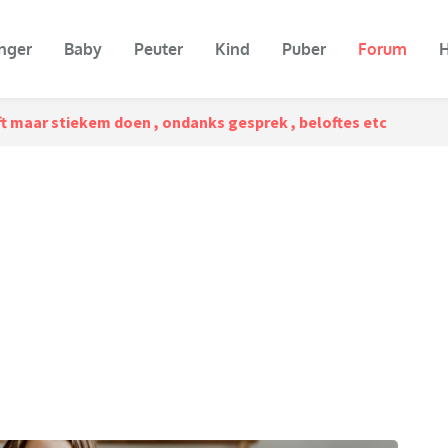
nger
Baby
Peuter
Kind
Puber
Forum
H
jft maar stiekem doen , ondanks gesprek , beloftes etc