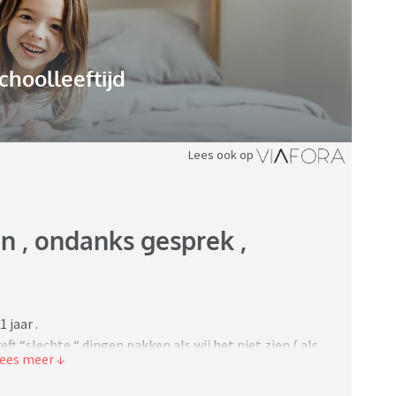
choolleeftijd
Lees ook op
n , ondanks gesprek ,
 jaar .
t “slechte “ dingen pakken als wij het niet zien ( als
al snoep. Ze vind het etc. H had ze “mij, haar papa En
 dit soort stiekeme dingen te doen / pakken zodat E