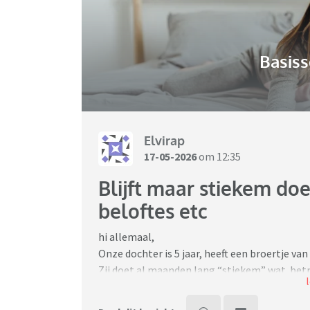
Basiss
Elvirap
17-05-2026
om 12:35
Blijft maar stiekem doe
beloftes etc
hi allemaal,
Onze dochter is 5 jaar, heeft een broertje van 1
Zij doet al maanden lang “stiekem” wat betref
zij wakker wordt bijv of wij slapen nog ) voor
zelfs haar favoriete “ opa beloofd niet meer