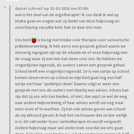
duizel schreef op 21-02-2026 om 07:06:
wat is het doel van de ergotherapie? Ik zou denk ik wel op
intake gaan en vragen wat zij denkt van deze hulpvraag en
omschrijving van jullie kind. Kan ze daar iets mee.
Ons kind
is bezig met intake voor therapie voor sensorische
prikkelverwerking. Ik heb eerst een gesprek gehad waarin we
uitvoerig ingegaan zijn op de situatie en of onze hulpvraag een
de vraag waar zij wat mer kan doen voor ons. Nu hebben we
vragenlijsten ingevuld, als ouders samen een gesprek gehad.
School heeft een vragenlijst ingevuld. Ze is een uurtje op school
komen observeren op school en mijn kind gaat nog een half
uurtje met haar 'spelletjes doen'. Daarna volgt er weer een
gesprek met ons als ouders met daarbij een advies. Advies kan
zijn dat zij ons iets kan bieden, of niet, dan wijst ze wel de weg
naar andere hulpverlening of haar advies wordt om nog maar
eens even af te wachten. Zij kan ook advies geven aan school
als wij akkoord geven. Ik heb het vertrouwen dat ze hier eerlijk
in is. Dit valt onder fysio/ oefentherapie en wordt vergoedt.
Andere hulpvraag maar wel onderzoek voordat we iets gaan