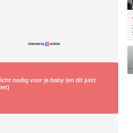
écht nodig voor je baby (en dit juist
iet)