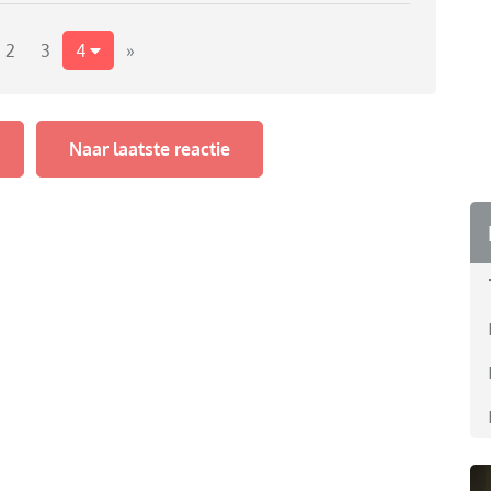
2
3
4
»
Naar laatste reactie