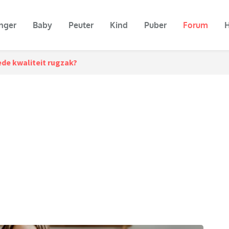
nger
Baby
Peuter
Kind
Puber
Forum
H
de kwaliteit rugzak?