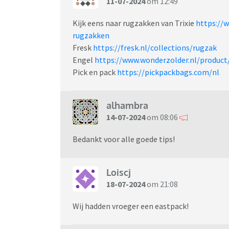
11-07-2024
om 12:49
Kijk eens naar rugzakken van Trixie
https://
rugzakken
Fresk
https://fresk.nl/collections/rugzak
Engel
https://www.wonderzolder.nl/product
Pick en pack
https://pickpackbags.com/nl
alhambra
14-07-2024
om 08:06
Bedankt voor alle goede tips!
Loiscj
18-07-2024
om 21:08
Wij hadden vroeger een eastpack!