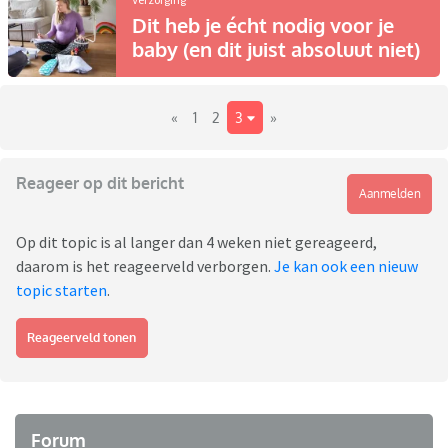
Dit heb je écht nodig voor je
baby (en dit juist absoluut niet)
«
1
2
3
»
Reageer op dit bericht
Aanmelden
Op dit topic is al langer dan 4 weken niet gereageerd,
daarom is het reageerveld verborgen.
Je kan ook een nieuw
topic starten
.
Reageerveld tonen
Forum