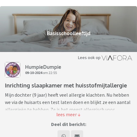
Basisschoolleeftijd
Lees ook op
HumpieDumpie
09-10-2024
om 22:55
Inrichting slaapkamer met huisstofmijtallergie
Mijn dochter (9 jaar) heeft veel allergie klachten. Nu hebben
we via de huisarts een test laten doen en blijkt ze een aantal
allergieën te hebben. Ze is het meest allergisch voor
huisstofmijt.
Deel dit bericht:
Om de huisstofmijt zoveel als mogelijk terug te dringen