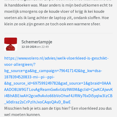
ik handdoeken was. Maar anders is mijn bed uitkomen echt te
moeilijk smorgens op de koude vloer of krijg ik kei koude
voeten als ik lang achter de laptop zit, ondank sloffen. Hoe
klein ze ook zijn geven ze toch ook een warmere sfeer.
Schemerlampje
12-10-2024
om 22:49
https://www.volero.nl/advies/welk-vloerkleed-is-geschikt-
voor-allergieen/?
bg_source=ga&bg_campaign=796417142&bg_kw=dsa-
1878394520833-mi--pi--ppi-
&bg_source_id=697599249782&gad_source=1&gbraid=0AAA
AADO8LW9GTLovAgReamGw6vUdz9W0M&gclid=CjwKCAjwvK
i4BhABEiwAH2gcw9vAvlo66bVoOhwf4JRWy76xDi5yqlw3lzCB
_k0dlraz2sCrPzIhJxoCAqoQAvD_BwE
Misschien heb je iets aan de tips hier? Een vloerkleed zou dus
wel moeten kunnen.