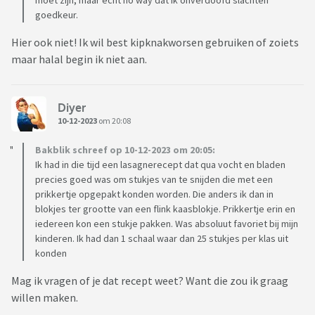
moet zijn, maar echt no way dat ik onverdoofd slachten
goedkeur.
Hier ook niet! Ik wil best kipknakworsen gebruiken of zoiets
maar halal begin ik niet aan.
Diyer
10-12-2023
om 20:08
Bakblik schreef op 10-12-2023 om 20:05:
Ik had in die tijd een lasagnerecept dat qua vocht en bladen
precies goed was om stukjes van te snijden die met een
prikkertje opgepakt konden worden. Die anders ik dan in
blokjes ter grootte van een flink kaasblokje. Prikkertje erin en
iedereen kon een stukje pakken. Was absoluut favoriet bij mijn
kinderen. Ik had dan 1 schaal waar dan 25 stukjes per klas uit
konden
Mag ik vragen of je dat recept weet? Want die zou ik graag
willen maken.