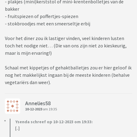
- plakjes (mini)kerststol of mini-krentenbolletjes van de
bakker
- fruitspiezen of poffertjes-spiezen
- stokbroodjes met een smeerseltje erbij
Voor het diner zou ik lastiger vinden, veel kinderen lusten
toch het nodige niet… (Die van ons zijn niet zo kieskeurig,
maar is mijn ervaring!)
Schaal met kippetjes of gehaktballetjes zou er hier geloof ik
nog het makkelijkst ingaan bij de meeste kinderen (behalve
vegetariërs dan weer).
Annelies58
10-12-2023
om 19:35
Ysenda schreef op 10-12-2023 om 19:33:
[..]