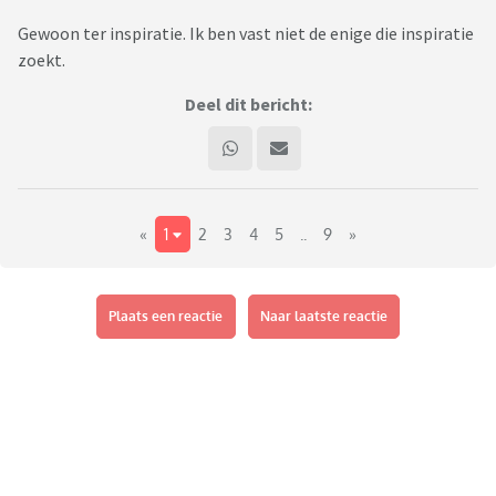
Gewoon ter inspiratie. Ik ben vast niet de enige die inspiratie
zoekt.
Deel dit bericht:
«
1
2
3
4
5
..
9
»
Plaats een reactie
Naar laatste reactie