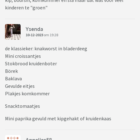
kip, boursin, komkommer en sla maar dat was voor veel
kinderen te "groen"
Ysenda
10-12-2023
om 19:28
de klassieker: knakworst in bladerdeeg
Mini croissantjes
Stokbrood kruidenboter
Börek
Baklava
Gevulde eitjes
Plakjes komkommer
Snacktomaatjes
Mini paprika gevuld met kipgehakt of kruidenkaas
Annelies58