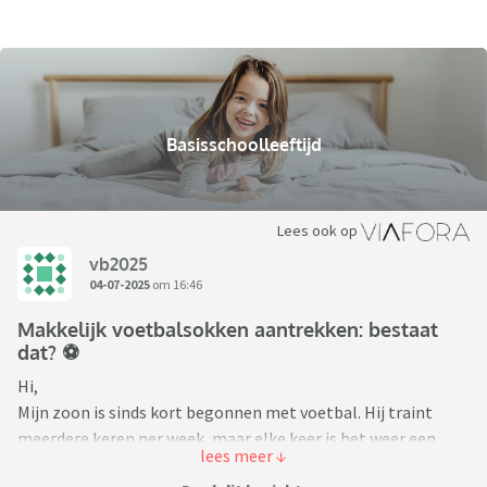
Basisschoolleeftijd
Lees ook op
vb2025
04-07-2025
om 16:46
Makkelijk voetbalsokken aantrekken: bestaat
dat? ⚽️
Hi,
Mijn zoon is sinds kort begonnen met voetbal. Hij traint
meerdere keren per week, maar elke keer is het weer een
gedoe om zijn sokken aan te krijgen – vooral met die