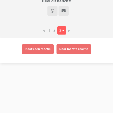
scheenbeschermers. Het kost ons vaak meer dan 10 minuten
Deel dit bericht:
en dat is best frustrerend. Zijn er andere voetbalouders die
dit herkennen? Of misschien tips voor handige sokken of
oplossingen die het makkelijker maken?
«
1
2
3
»
Het zou geweldig zijn als hij het in de toekomst zelf kan
doen. Ik hoor het graag! 😃
Plaats een reactie
Naar laatste reactie